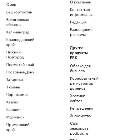
О компании
Омск
Контактная
Башкортостан
информация
Вологодская
Редакция
область
Размещение
Калининград
рекламы
Краснодарский
край
Другие
Нижний
продукты
Новгород
РБК
Пермский край
Облако для
бизнеса
Ростов-на-Дону
Корпоративный
Татарстан
регистратор
Тюмень
доменов
Черноземье
Хостинг
сайтов
Кавказ
Рег.решения
Карелия
Знакомства
Мурманск
Сайт
Приморский
знакомств
край
podbor.ru