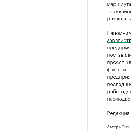
маршрутам
трамвайны
развивать
Напомним,
зарегист
предприя
поставили
просят В
факты и п
предприят
последни
работодат
наблюдает
Редакция 
Авторы
Теги