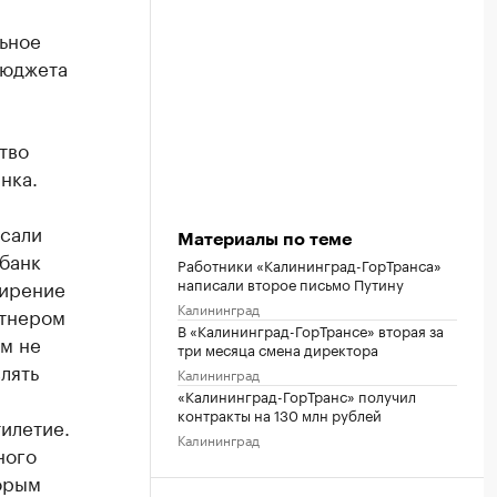
льное
бюджета
тво
нка.
сали
Материалы по теме
банк
Работники «Калининград-ГорТранса»
написали второе письмо Путину
ширение
Калининград
ртнером
В «Калининград-ГорТрансе» вторая за
м не
три месяца смена директора
лять
Калининград
«Калининград-ГорТранс» получил
контракты на 130 млн рублей
илетие.
Калининград
ного
орым