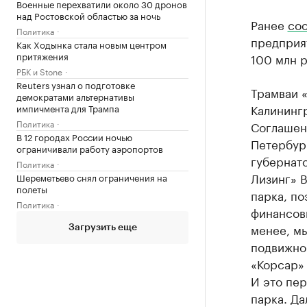
Военные перехватили около 30 дронов
над Ростовской областью за ночь
Ранее
со
Политика
предприя
Как Ходынка стала новым центром
притяжения
100 млн р
РБК и Stone
Reuters узнал о подготовке
Трамваи 
демократами альтернативы
Калининг
импичмента для Трампа
Политика
Соглашени
В 12 городах России ночью
Петербур
ограничивали работу аэропортов
губернат
Политика
Лизинг» 
Шереметьево снял ограничения на
полеты
парка, п
Политика
финансов
менее, м
Загрузить еще
подвижной
«Корсар» 
И это пер
парка. Д