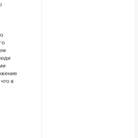
о
ло
го
ем
Люди
ми
ожение
что в