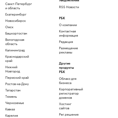
Уведомления
Санкт-Петербург
RSS Новости
и область
Екатеринбург
РБК
Новосибирск
О компании
Омск
Контактная
Башкортостан
информация
Вологодская
Редакция
область
Размещение
Калининград
рекламы
Краснодарский
край
Другие
Нижний
продукты
Новгород
РБК
Пермский край
Облако для
бизнеса
Ростов-на-Дону
Корпоративный
Татарстан
регистратор
Тюмень
доменов
Черноземье
Хостинг
сайтов
Кавказ
Рег.решения
Карелия