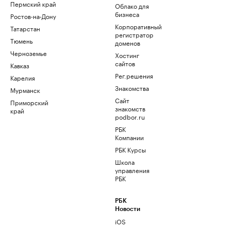
Пермский край
Облако для
бизнеса
Ростов-на-Дону
Корпоративный
Татарстан
регистратор
Тюмень
доменов
Черноземье
Хостинг
сайтов
Кавказ
Рег.решения
Карелия
Знакомства
Мурманск
Сайт
Приморский
знакомств
край
podbor.ru
РБК
Компании
РБК Курсы
Школа
управления
РБК
РБК
Новости
iOS