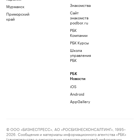
Знакомства
Мурманск
Сайт
Приморский
знакомств
край
podbor.ru
РБК
Компании
РБК Курсы
Школа
управления
РБК
РБК
Новости
iOS
Android
AppGallery
© ООО «БИЗНЕСПРЕСС», АО «РОСБИЗНЕСКОНСАЛТИНГ», 1995–
2026. Сообщения и материалы информационного агентства «РБК»
(свидетельство о регистрации средства массовой информации