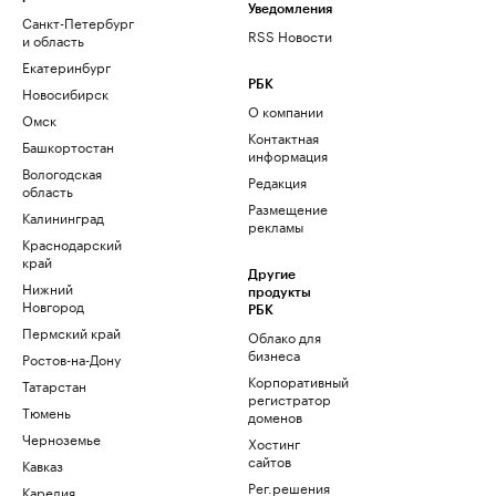
Уведомления
Санкт-Петербург
RSS Новости
и область
Екатеринбург
РБК
Новосибирск
О компании
Омск
Контактная
Башкортостан
информация
Вологодская
Редакция
область
Размещение
Калининград
рекламы
Краснодарский
край
Другие
Нижний
продукты
Новгород
РБК
Пермский край
Облако для
бизнеса
Ростов-на-Дону
Корпоративный
Татарстан
регистратор
Тюмень
доменов
Черноземье
Хостинг
сайтов
Кавказ
Рег.решения
Карелия