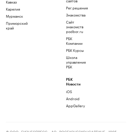
сайтов
Кавказ
Рег.решения
Карелия
Знакомства
Мурманск
Сайт
Приморский
знакомств
край
podbor.ru
РБК
Компании
РБК Курсы
Школа
управления
РБК
РБК
Новости
iOS
Android
AppGallery
© ООО «БИЗНЕСПРЕСС», АО «РОСБИЗНЕСКОНСАЛТИНГ», 1995–