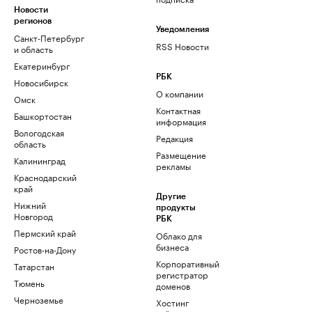
Новости
регионов
Уведомления
Санкт-Петербург
RSS Новости
и область
Екатеринбург
РБК
Новосибирск
О компании
Омск
Контактная
Башкортостан
информация
Вологодская
Редакция
область
Размещение
Калининград
рекламы
Краснодарский
край
Другие
Нижний
продукты
Новгород
РБК
Пермский край
Облако для
бизнеса
Ростов-на-Дону
Корпоративный
Татарстан
регистратор
Тюмень
доменов
Черноземье
Хостинг