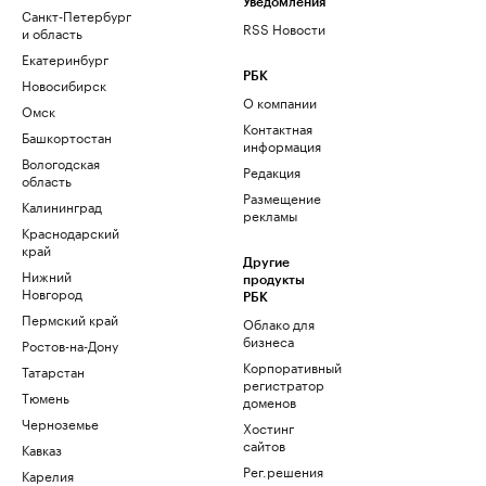
Уведомления
Санкт-Петербург
RSS Новости
и область
Екатеринбург
РБК
Новосибирск
О компании
Омск
Контактная
Башкортостан
информация
Вологодская
Редакция
область
Размещение
Калининград
рекламы
Краснодарский
край
Другие
Нижний
продукты
Новгород
РБК
Пермский край
Облако для
бизнеса
Ростов-на-Дону
Корпоративный
Татарстан
регистратор
Тюмень
доменов
Черноземье
Хостинг
сайтов
Кавказ
Рег.решения
Карелия