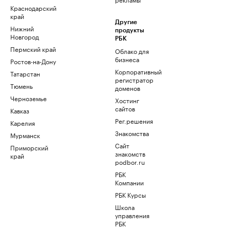
Краснодарский
край
Другие
Нижний
продукты
Новгород
РБК
Пермский край
Облако для
бизнеса
Ростов-на-Дону
Корпоративный
Татарстан
регистратор
Тюмень
доменов
Черноземье
Хостинг
сайтов
Кавказ
Рег.решения
Карелия
Знакомства
Мурманск
Сайт
Приморский
знакомств
край
podbor.ru
РБК
Компании
РБК Курсы
Школа
управления
РБК