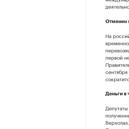
деятельно
Отменен 
На росси
временно
перевозя
первой н
Правитель
сентября 
сократитс
Деньги в
Депутаты
полученны
Верхолаз