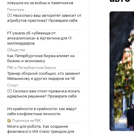
ловушке из-за войны и памятников
Политика
✍🏻 Насколько ваш авторитет зависит от
атрибутов престижа? Проверьте себя
FT узнала об «убежище от
апокалипсиса» в Аргентине для IT-
миллиардеров
Общество
Как Петербургская биржа влияет на
бизнес и экономику
РБК и Петербургская Биржа
Тренер сборной сообщил, кто заменит
Мельникову и других лидеров на ЧЕ
Спорт
✍🏻 Сколько вам стоит привычка искать
идеальное решение? Проверьте себя
Из крайности в крайности: как ведут
себя конфликтные личности
Подписка на РБК
Мозги для робота. Как создание
физического ИИ стало трендом для