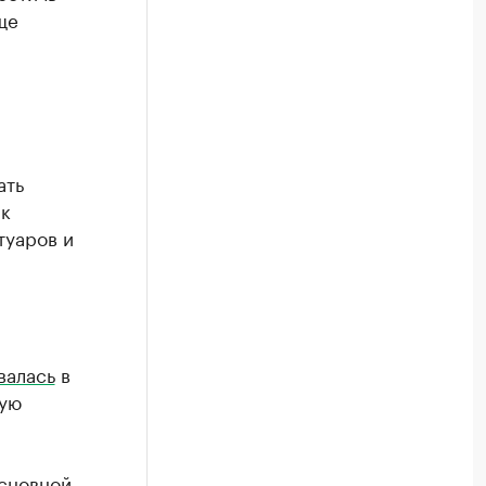
ще
ать
ик
туаров и
валась
в
кую
сновной