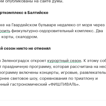
ии опубликованы на сайте думы.
рткомплекс в Балтийске
ке на Гвардейском бульваре недалеко от моря через 
роить
физкультурно-оздоровительный комплекс. Два
 корты, скалодром.
й сезон никто не отменял
я Зеленоградск откроет
курортный сезон
. К этому с
т праздничную программу, которая рассчитана на не
программу включены концерты, игровые, развлекател
рнее световое шоу, соревнования по триатлону и
нный гастрономический «ФИШТИВАЛЬ».