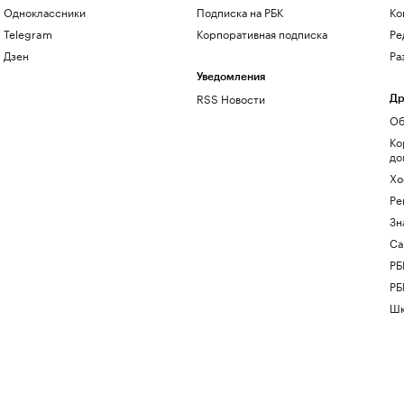
Одноклассники
Подписка на РБК
Ко
Telegram
Корпоративная подписка
Ре
Дзен
Ра
Уведомления
RSS Новости
Др
Об
Ко
до
Хо
Ре
Зн
Са
РБ
РБ
Шк