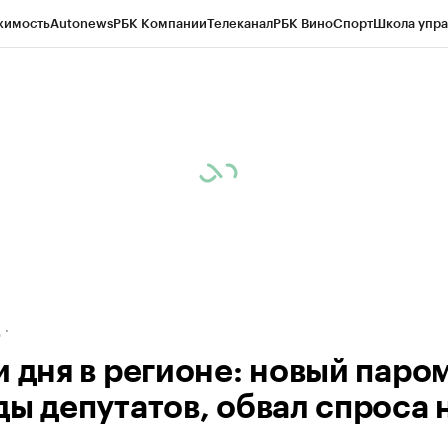
жимость
Autonews
РБК Компании
Телеканал
РБК Вино
Спорт
Школа упра
ипто
РБК Бизнес-среда
Дискуссионный клуб
Исследования
Кредитные 
рагентов
Политика
Экономика
Бизнес
Технологии и медиа
Финансы
Рын
д
и дня в регионе: новый паро
ды депутатов, обвал спроса 