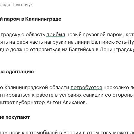
сандр Подгорчук
й паром в Калининграде
нградскую область
прибыл
новый грузовой паром, ко
ять на себя часть нагрузки на линии Балтийск-Усть-Лу
дно должно отправиться из Балтийска в Ленинградск
 на адаптацию
е Калининградской области
потребуется
несколько л
птироваться к работе в условиях санкций со стороны
читает губернатор Антон Алиханов.
е покупают
даж
новых автомобилей в России в этом году может д