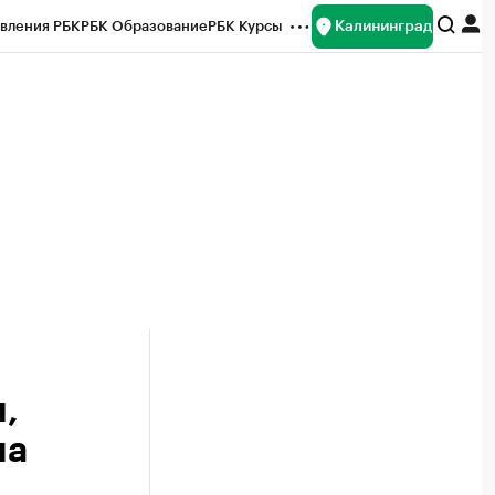
Калининград
вления РБК
РБК Образование
РБК Курсы
рейтинги
Франшизы
Газета
ок наличной валюты
м,
на