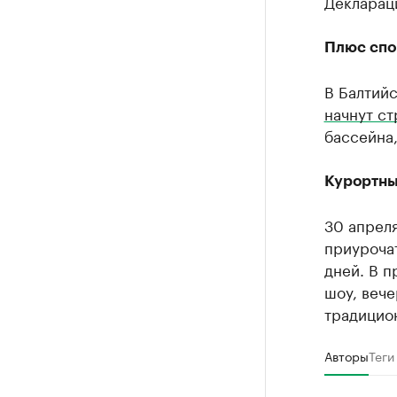
Декларац
Плюс спо
В Балтийс
начнут ст
бассейна,
Курортны
30 апрел
приуроча
дней. В 
шоу, вече
традицио
Авторы
Теги