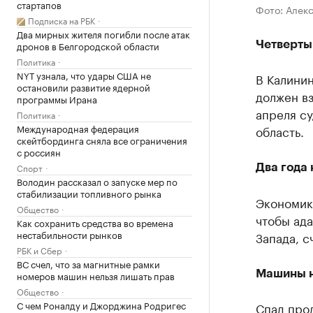
стартапов
Фото: Алек
Подписка на РБК
Два мирных жителя погибли после атак
Четверты
дронов в Белгородской области
Политика
NYT узнала, что удары США не
В Калини
остановили развитие ядерной
должен вз
программы Ирана
апреля су
Политика
Международная федерация
область.
скейтбординга сняла все ограничения
с россиян
Спорт
Два года
Володин рассказал о запуске мер по
стабилизации топливного рынка
Экономик
Общество
чтобы ада
Как сохранить средства во времена
нестабильности рынков
Запада, с
РБК и Сбер
ВС счел, что за магнитные рамки
Машины н
номеров машин нельзя лишать прав
Общество
С чем Роналду и Джорджина Родригес
Спад про