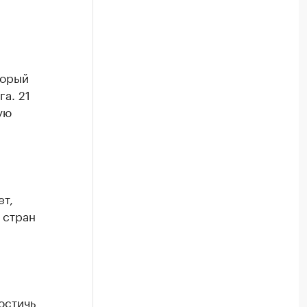
торый
га. 21
ую
ет,
 стран
остичь