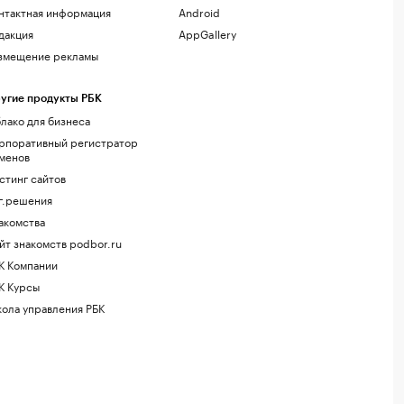
нтактная информация
Android
дакция
AppGallery
змещение рекламы
угие продукты РБК
лако для бизнеса
рпоративный регистратор
менов
стинг сайтов
г.решения
акомства
йт знакомств podbor.ru
К Компании
К Курсы
ола управления РБК