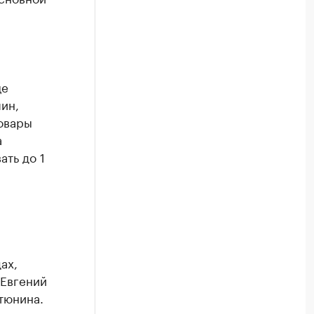
це
ин,
овары
а
ть до 1
ах,
 Евгений
тюнина.