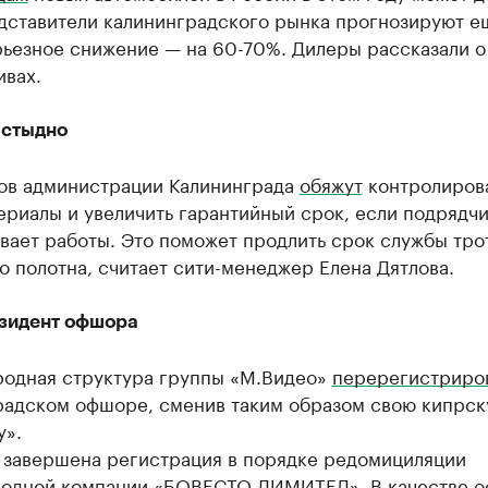
дставители калининградского рынка прогнозируют е
рьезное снижение — на 60-70%. Дилеры рассказали о
ивах.
 стыдно
ов администрации Калининграда
обяжут
контролиров
риалы и увеличить гарантийный срок, если подрядч
вает работы. Это поможет продлить срок службы тро
 полотна, считает сити-менеджер Елена Дятлова.
зидент офшора
одная структура группы «М.Видео»
перерегистриро
радском офшоре, сменив таким образом свою кипрс
у».
я завершена регистрация в порядке редомициляции
одной компании «БОВЕСТО ЛИМИТЕД». В качестве о