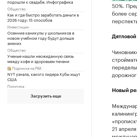
подошли к свадьбе. Инфографика
50%. Пре
Общество
более се
Как и где быстро заработать деньги в
перспект
2026 году: 15 способов
Инвестиции
Осенние каникулы у школьников в
Дятловой
новом учебном году будут дольше
зимних
Общество
Чиновник
Ученые нашли неожиданную связь
строймате
между кофе и здоровьем печени
переделы
Подписка на РБК
дорожного
NYT узнала, какого лидера Кубы ищут
США
Политика
Новый ре
Загрузить еще
Междунар
калининг
«прописк
21 апрел
междунар