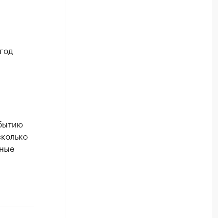
год
обытию
сколько
ьные