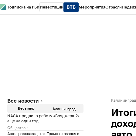
Подписка на РБК
Инвестиции
Мероприятия
Отрасли
Недви
РБК Life
Тренды
Визионеры
Национальные проекты
Город
Стиль
Кр
Спецпроекты СПб
Конференции СПб
Спецпроекты
Проверка конт
Калинингра
Все новости
Калининград
Весь мир
Итог
NASA продлило работу «Вояджера-2»
еще на один год
дохо
Общество
Axios рассказал, как Трамп оказался в
авто