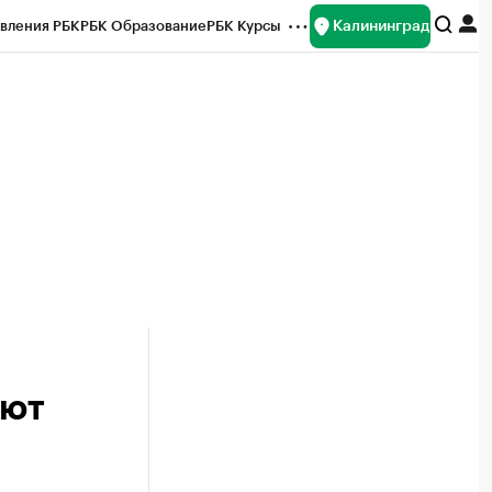
Калининград
вления РБК
РБК Образование
РБК Курсы
рейтинги
Франшизы
Газета
ок наличной валюты
оют