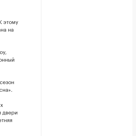
К этому
на на
оу,
ионный
 сезон
сна».
ых
и двери
етняя