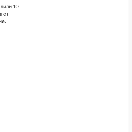
елили 10
тают
ие.