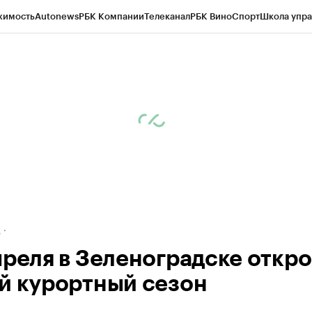
жимость
Autonews
РБК Компании
Телеканал
РБК Вино
Спорт
Школа упра
ипто
РБК Бизнес-среда
Дискуссионный клуб
Исследования
Кредитные 
рагентов
Политика
Экономика
Бизнес
Технологии и медиа
Финансы
Рын
д
преля в Зеленоградске откр
й курортный сезон