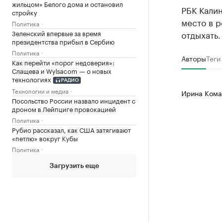
жильцом» Белого дома и остановил
РБК Кали
стройку
место в р
Политика
Зеленский впервые за время
отдыхать.
президентства прибыл в Сербию
Политика
Авторы
Теги
Как перейти «порог недоверия»:
Слащева и Wylsacom — о новых
технологиях
РАДИО
Технологии и медиа
Ирина Кома
Посольство России назвало инцидент с
дроном в Лейпциге провокацией
Политика
Рубио рассказал, как США затягивают
«петлю» вокруг Кубы
Политика
Загрузить еще