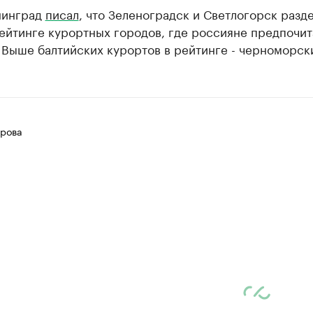
нинград
писал
, что Зеленоградск и Светлогорск разд
ейтинге курортных городов, где россияне предпочи
 Выше балтийских курортов в рейтинге - черноморск
рова