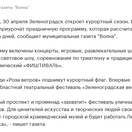
газеты "Волна"
, 30 апреля Зеленоградск откроет курортный сезон. 
приурочат праздничную программу, которая рассчита
 дней, сообщает муниципальная газета "Волна".
мму включены концерты, игровые, развлекательные ш
 световое шоу, соревнования по триатлону и традиц
мический «ФИШТИВАЛЬ».
и «Роза ветров» поднимут курортный флаг. Впервые
бластной театральный фестиваль «Зеленоградская ве
й проспект и променад «захватит» фестиваль уличн
в. Для ценителей искусства и творческих людей сво
 городской краеведческий музей и будет работать Л
а», - пишет газета.