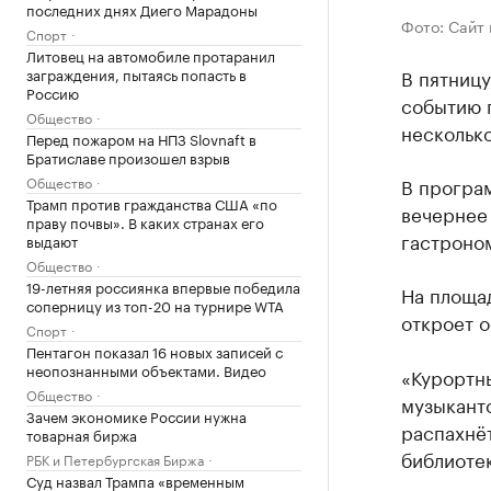
последних днях Диего Марадоны
Фото: Сайт 
Спорт
Литовец на автомобиле протаранил
заграждения, пытаясь попасть в
В пятницу
Россию
событию 
Общество
несколько
Перед пожаром на НПЗ Slovnaft в
Братиславе произошел взрыв
Общество
В програ
Трамп против гражданства США «по
вечернее
праву почвы». В каких странах его
гастроно
выдают
Общество
19-летняя россиянка впервые победила
На площад
соперницу из топ-20 на турнире WTA
откроет о
Спорт
Пентагон показал 16 новых записей с
неопознанными объектами. Видео
«Курортны
Общество
музыканто
Зачем экономике России нужна
распахнёт
товарная биржа
библиотек
РБК и Петербургская Биржа
Суд назвал Трампа «временным