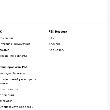
К
РБК Новости
компании
iOS
нтактная информация
Android
дакция
AppGallery
змещение рекламы
угие продукты РБК
лако для бизнеса
рпоративный регистратор
менов
стинг сайтов
г.решения
акомства
йт знакомств podbor.ru