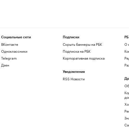
Социальные сети
Подписки
РБ
ВКонтакте
Скрыть баннеры на РБК
О 
Одноклассники
Подписка на РБК
Ко
Telegram
Корпоративная подписка
Ре
Дзен
Ра
Уведомления
RSS Новости
Др
Об
Ко
до
Хо
Ре
Зн
Са