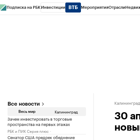
Подписка на РБК
Инвестиции
Мероприятия
Отрасли
Недви
РБК Life
Тренды
Визионеры
Национальные проекты
Город
Стиль
Кр
Спецпроекты СПб
Конференции СПб
Спецпроекты
Проверка конт
Калинингра
Все новости
Калининград
Весь мир
30 а
Зачем инвестировать в торговые
пространства на первых этажах
новы
РБК и ПИК Серия плюс
Сенатор США предрек обеднение