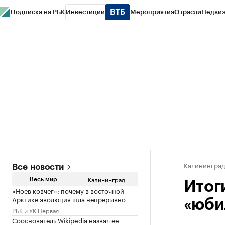
Подписка на РБК
Инвестиции
Мероприятия
Отрасли
Недви
РБК Life
Тренды
Визионеры
Национальные проекты
Город
Стиль
Кр
Спецпроекты СПб
Конференции СПб
Спецпроекты
Проверка конт
Калинингра
Все новости
Калининград
Весь мир
Итог
«Ноев ковчег»: почему в восточной
Арктике эволюция шла непрерывно
«юби
РБК и УК Первая
Сооснователь Wikipedia назвал ее