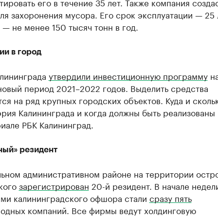
тировать его в течение 35 лет. Также компания созда
ля захоронения мусора. Его срок эксплуатации — 25 
— не менее 150 тысяч тонн в год.
ии в город
алининграда
утвердили инвестиционную программу
на
новый период 2021–2022 годов. Выделить средства
ся на ряд крупных городских объектов. Куда и сколь
эрия Калининграда и когда должны быть реализованы
иале РБК Калининград.
ый» резидент
льном административном районе на территории остр
кого
зарегистрирован
20-й резидент. В начале недел
ами калининградского офшора стали
сразу пять
одных компаний. Все фирмы ведут холдинговую