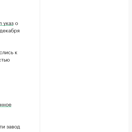
л указ
о
 декабря
слись к
стью
онное
ти завод