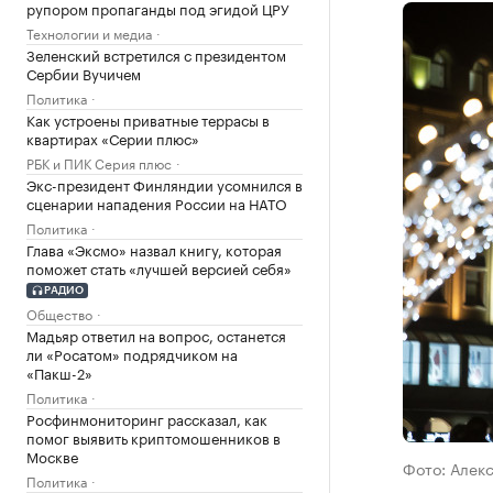
рупором пропаганды под эгидой ЦРУ
Технологии и медиа
Зеленский встретился с президентом
Сербии Вучичем
Политика
Как устроены приватные террасы в
квартирах «Серии плюс»
РБК и ПИК Серия плюс
Экс-президент Финляндии усомнился в
сценарии нападения России на НАТО
Политика
Глава «Эксмо» назвал книгу, которая
поможет стать «лучшей версией себя»
РАДИО
Общество
Мадьяр ответил на вопрос, останется
ли «Росатом» подрядчиком на
«Пакш-2»
Политика
Росфинмониторинг рассказал, как
помог выявить криптомошенников в
Москве
Фото: Алек
Политика