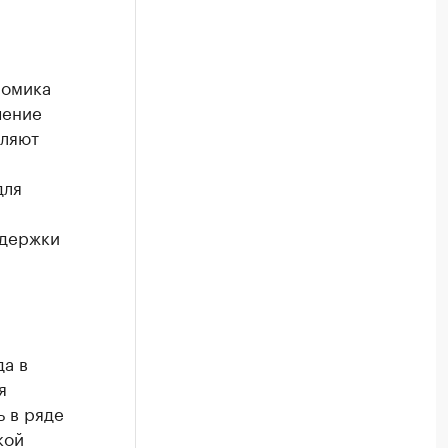
номика
чение
оляют
для
ддержки
да в
я
ь в ряде
кой