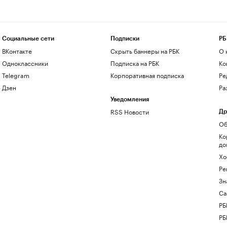
Социальные сети
Подписки
РБ
ВКонтакте
Скрыть баннеры на РБК
О 
Одноклассники
Подписка на РБК
Ко
Telegram
Корпоративная подписка
Ре
Дзен
Ра
Уведомления
RSS Новости
Др
Об
Ко
до
Хо
Ре
Зн
Са
РБ
РБ