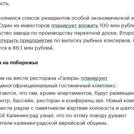
сть.
полнился список резидентов особой экономической з
 Один из инвесторов
планирует вложить
100 млн рубл
ство завода по производству паркетной доски. Втор
открыть предприятие
по выпуску рыбных консервов. 
ся в 86,1 млн рублей.
а на побережье
ом на месте ресторана «Галера»
планируют
ь
многофункциональный гостиничный комплекс.
ается, что там, кроме апартаментов, будут размеще
нтр, бассейн, ресторан и конференц-зал. Новый ком
вести рядом с памятником жертвам холокоста и шахт
БК Калининград узнал, что по этому поводу думают
ители калининградской еврейской общины.