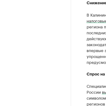
Снижение
В Калинин
налоговы
региона п
последни
действую
законодат
впервые 
упрощенн
предусмот
Спрос на
Специалис
России
в
символом 
регионов 