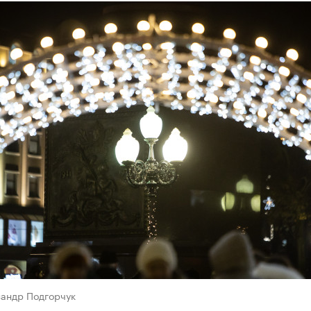
сандр Подгорчук