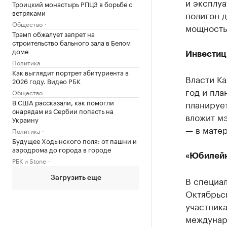
и эксплуа
Троицкий монастырь РПЦЗ в борьбе с
ветряками
полигон д
Общество
мощность 
Трамп обжалует запрет на
строительство бального зала в Белом
доме
Инвестиц
Политика
Как выглядит портрет абитуриента в
Власти К
2026 году. Видео РБК
год и пла
Общество
В США рассказали, как помогли
планирует
снарядам из Сербии попасть на
вложит м
Украину
— в матер
Политика
Будущее Ходынского поля: от пашни и
аэродрома до города в городе
«Юбилейн
РБК и Stone
В специа
Загрузить еще
Октябрьс
участник
междунар