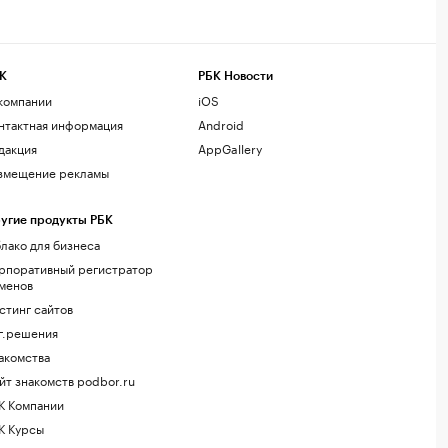
К
РБК Новости
компании
iOS
нтактная информация
Android
дакция
AppGallery
змещение рекламы
угие продукты РБК
лако для бизнеса
рпоративный регистратор
менов
стинг сайтов
г.решения
акомства
йт знакомств podbor.ru
К Компании
К Курсы