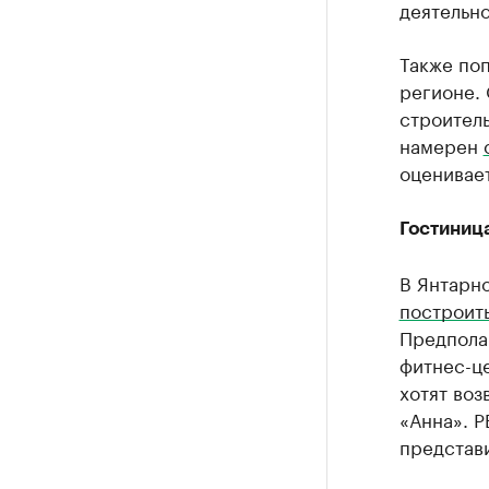
деятельно
Также по
регионе.
строитель
намерен
оценивает
Гостиниц
В Янтарн
построит
Предполаг
фитнес-це
хотят воз
«Анна». Р
представ