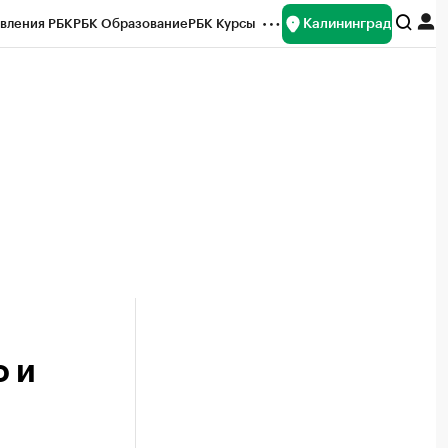
Калининград
вления РБК
РБК Образование
РБК Курсы
рейтинги
Франшизы
Газета
ок наличной валюты
о и