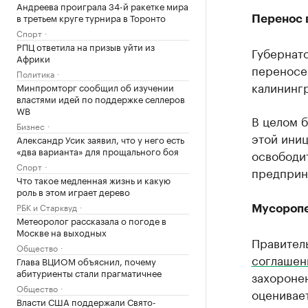
Андреева проиграла 34-й ракетке мира
в третьем круге турнира в Торонто
Перенос 
Спорт
РПЦ ответила на призыв уйти из
Губернат
Африки
переносе
Политика
калинингр
Минпромторг сообщил об изучении
властями идей по поддержке селлеров
WB
В целом 
Бизнес
этой ини
Александр Усик заявил, что у него есть
«два варианта» для прощального боя
освободи
Спорт
предприн
Что такое медленная жизнь и какую
роль в этом играет дерево
РБК и Старквуд
Мусороп
Метеоролог рассказала о погоде в
Москве на выходных
Правител
Общество
соглашен
Глава ВЦИОМ объяснил, почему
абитуриенты стали прагматичнее
захоронен
Общество
оценивает
Власти США поддержали Свято-