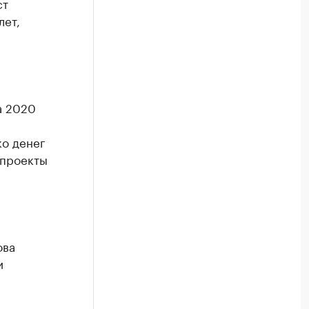
ст
лет,
 2020
ко денег
 проекты
ова
и