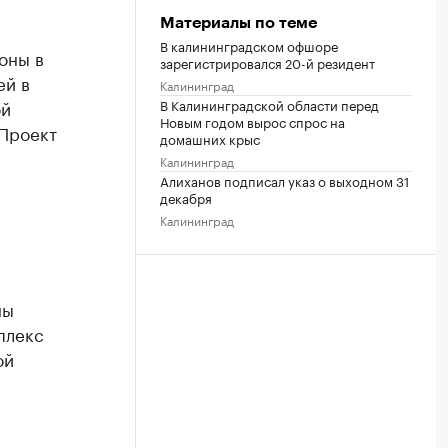
Материалы по теме
В калининградском офшоре
оны в
зарегистрировался 20-й резидент
ей в
Калининград
В Калининградской области перед
ой
Новым годом вырос спрос на
Проект
домашних крыс
Калининград
Алиханов подписал указ о выходном 31
декабря
Калининград
ны
плекс
ой