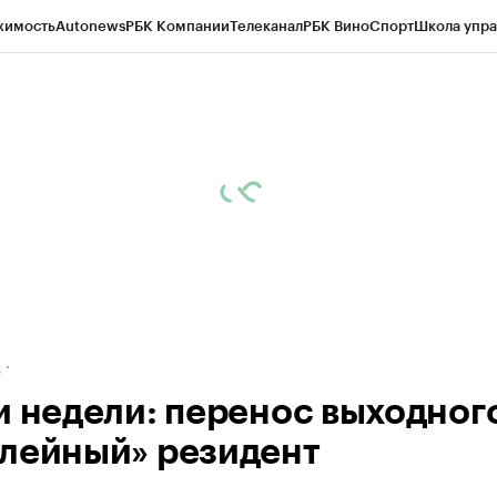
жимость
Autonews
РБК Компании
Телеканал
РБК Вино
Спорт
Школа упра
ипто
РБК Бизнес-среда
Дискуссионный клуб
Исследования
Кредитные 
рагентов
Политика
Экономика
Бизнес
Технологии и медиа
Финансы
Рын
д
и недели: перенос выходног
лейный» резидент