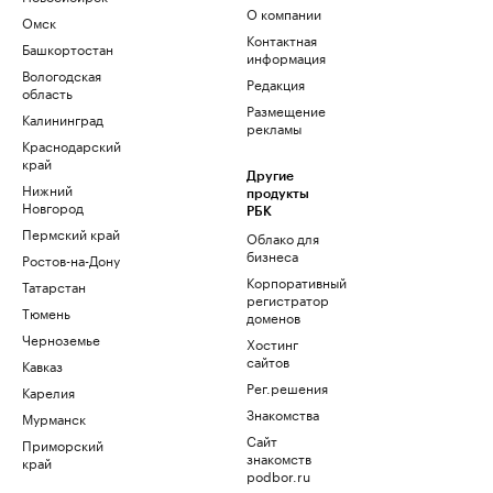
О компании
Омск
Контактная
Башкортостан
информация
Вологодская
Редакция
область
Размещение
Калининград
рекламы
Краснодарский
край
Другие
Нижний
продукты
Новгород
РБК
Пермский край
Облако для
бизнеса
Ростов-на-Дону
Корпоративный
Татарстан
регистратор
Тюмень
доменов
Черноземье
Хостинг
сайтов
Кавказ
Рег.решения
Карелия
Знакомства
Мурманск
Сайт
Приморский
знакомств
край
podbor.ru