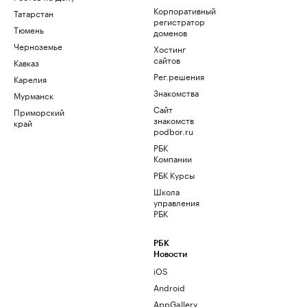
Корпоративный
Татарстан
регистратор
Тюмень
доменов
Черноземье
Хостинг
сайтов
Кавказ
Рег.решения
Карелия
Знакомства
Мурманск
Сайт
Приморский
знакомств
край
podbor.ru
РБК
Компании
РБК Курсы
Школа
управления
РБК
РБК
Новости
iOS
Android
AppGallery