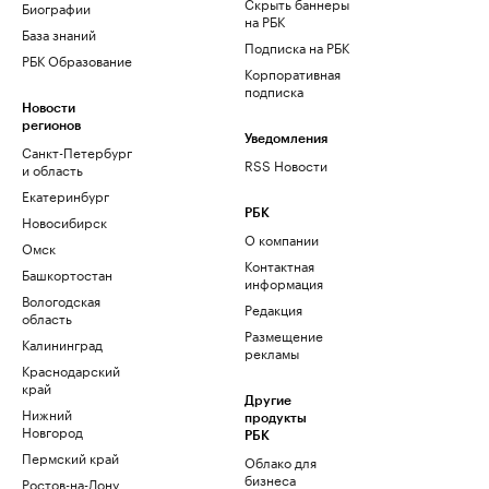
Скрыть баннеры
Биографии
на РБК
База знаний
Подписка на РБК
РБК Образование
Корпоративная
подписка
Новости
регионов
Уведомления
Санкт-Петербург
RSS Новости
и область
Екатеринбург
РБК
Новосибирск
О компании
Омск
Контактная
Башкортостан
информация
Вологодская
Редакция
область
Размещение
Калининград
рекламы
Краснодарский
край
Другие
Нижний
продукты
Новгород
РБК
Пермский край
Облако для
бизнеса
Ростов-на-Дону