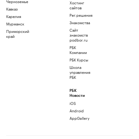
Черноземье
Хостинг
сайтов
Кавказ
Рег.решения
Карелия
Знакомства
Мурманск
Сайт
Приморский
знакомств
край
podbor.ru
РБК
Компании
РБК Курсы
Школа
управления
РБК
РБК
Новости
iOS
Android
AppGallery