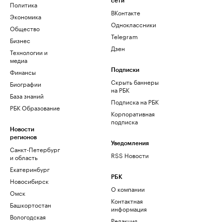
сети
Политика
ВКонтакте
Экономика
Одноклассники
Общество
Telegram
Бизнес
Дзен
Технологии и
медиа
Финансы
Подписки
Скрыть баннеры
Биографии
на РБК
База знаний
Подписка на РБК
РБК Образование
Корпоративная
подписка
Новости
регионов
Уведомления
Санкт-Петербург
RSS Новости
и область
Екатеринбург
РБК
Новосибирск
О компании
Омск
Контактная
Башкортостан
информация
Вологодская
Редакция