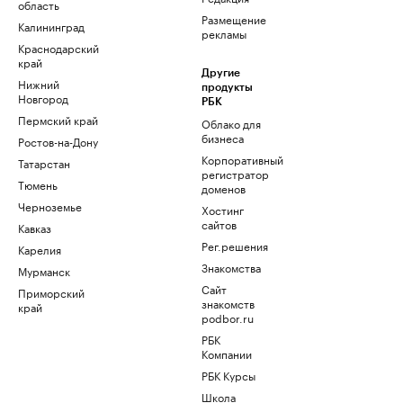
область
Размещение
Калининград
рекламы
Краснодарский
край
Другие
Нижний
продукты
Новгород
РБК
Пермский край
Облако для
бизнеса
Ростов-на-Дону
Корпоративный
Татарстан
регистратор
Тюмень
доменов
Черноземье
Хостинг
сайтов
Кавказ
Рег.решения
Карелия
Знакомства
Мурманск
Сайт
Приморский
знакомств
край
podbor.ru
РБК
Компании
РБК Курсы
Школа