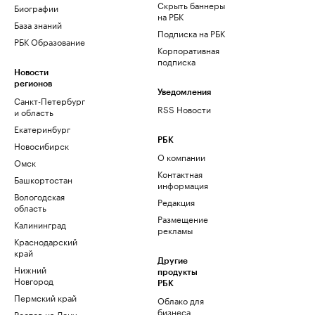
Скрыть баннеры
Биографии
на РБК
База знаний
Подписка на РБК
РБК Образование
Корпоративная
подписка
Новости
регионов
Уведомления
Санкт-Петербург
RSS Новости
и область
Екатеринбург
РБК
Новосибирск
О компании
Омск
Контактная
Башкортостан
информация
Вологодская
Редакция
область
Размещение
Калининград
рекламы
Краснодарский
край
Другие
Нижний
продукты
Новгород
РБК
Пермский край
Облако для
бизнеса
Ростов-на-Дону