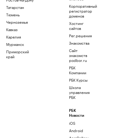
Корпоративный
Татарстан
регистратор
Тюмень
доменов
Черноземье
Хостинг
сайтов
Кавказ
Рег.решения
Карелия
Знакомства
Мурманск
Сайт
Приморский
знакомств
край
podbor.ru
РБК
Компании
РБК Курсы
Школа
управления
РБК
РБК
Новости
iOS
Android
AppGallery