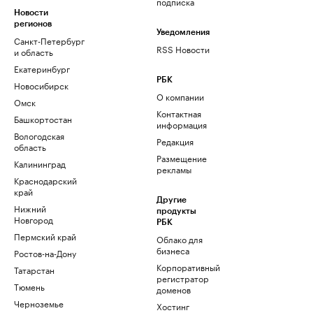
подписка
Новости
регионов
Уведомления
Санкт-Петербург
RSS Новости
и область
Екатеринбург
РБК
Новосибирск
О компании
Омск
Контактная
Башкортостан
информация
Вологодская
Редакция
область
Размещение
Калининград
рекламы
Краснодарский
край
Другие
Нижний
продукты
Новгород
РБК
Пермский край
Облако для
бизнеса
Ростов-на-Дону
Корпоративный
Татарстан
регистратор
Тюмень
доменов
Черноземье
Хостинг