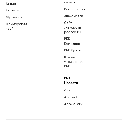
сайтов
Кавказ
Рег.решения
Карелия
Знакомства
Мурманск
Сайт
Приморский
знакомств
край
podbor.ru
РБК
Компании
РБК Курсы
Школа
управления
РБК
РБК
Новости
iOS
Android
AppGallery