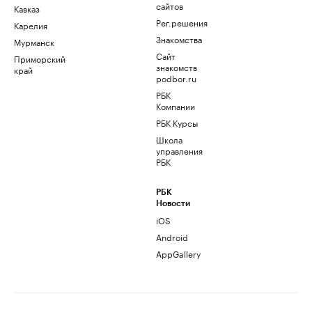
сайтов
Кавказ
Рег.решения
Карелия
Знакомства
Мурманск
Сайт
Приморский
знакомств
край
podbor.ru
РБК
Компании
РБК Курсы
Школа
управления
РБК
РБК
Новости
iOS
Android
AppGallery