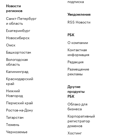
подписка
Новости
регионов
Уведомления
Санкт-Петербург
RSS Новости
и область
Екатеринбург
РБК
Новосибирск
О компании
Омск
Контактная
Башкортостан
информация
Вологодская
Редакция
область
Размещение
Калининград
рекламы
Краснодарский
край
Другие
Нижний
продукты
Новгород
РБК
Пермский край
Облако для
бизнеса
Ростов-на-Дону
Корпоративный
Татарстан
регистратор
Тюмень
доменов
Черноземье
Хостинг