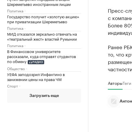
Шереметьево иностранным лицам
Пресс-слу
Политика
Государство получит «золотую акцию»
с компани
при приватизации Шереметьево
Более 80%
Политика
индивиду
МИД отказался зеркально отвечать на
«театральный жест» властей Румынии
Политика
Ранее РБ
В Финансовом университете
то, что к
рассказали, куда отправят студентов
размещен
по обмену
РАДИО
частности
Общество
УЕФА заподозрил Инфантино в
занижении цены на права ЧМ
Авторы
Теги
Спорт
Загрузить еще
Антон