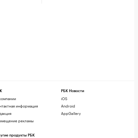
К
РБК Новости
компании
iOS
нтактная информация
Android
дакция
AppGallery
змещение рекламы
угие продукты РБК