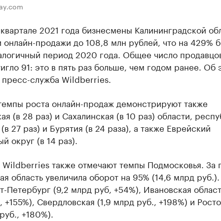
bay.com
 квартале 2021 года бизнесмены Калининградской об
 онлайн-продажи до 108,8 млн рублей, что на 429% 
налогичный период 2020 года. Общее число продавцо
игло 91: это в пять раз больше, чем годом ранее. Об 
пресс-служба Wildberries.
темпы роста онлайн-продаж демонстрируют также
я (в 28 раз) и Сахалинская (в 10 раз) области, респ
(в 27 раз) и Бурятия (в 24 раза), а также Еврейский
й округ (в 14 раз).
Wildberries также отмечают темпы Подмосковья. За 
я область увеличила оборот на 95% (14,6 млрд руб.)
т-Петербург (9,2 млрд руб, +54%), Ивановская област
, +155%), Свердловская (1,9 млрд руб., +198%) и Рост
 руб., +180%).