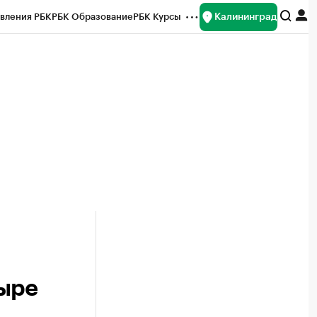
Калининград
вления РБК
РБК Образование
РБК Курсы
рейтинги
Франшизы
Газета
ок наличной валюты
тыре