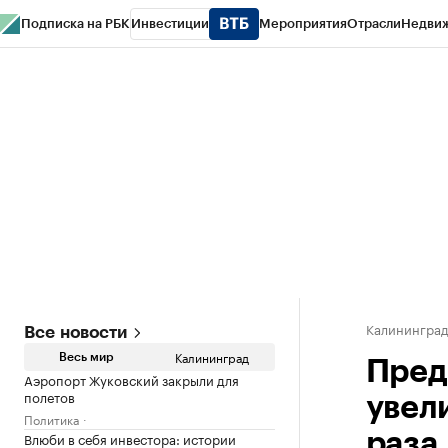
Подписка на РБК
Инвестиции
Мероприятия
Отрасли
Недви
РБК Life
Тренды
Визионеры
Национальные проекты
Город
Стиль
Кр
Спецпроекты СПб
Конференции СПб
Спецпроекты
Проверка конт
Калинингра
Все новости
Калининград
Весь мир
Пред
Аэропорт Жуковский закрыли для
полетов
увел
Политика
Влюби в себя инвестора: истории
раза