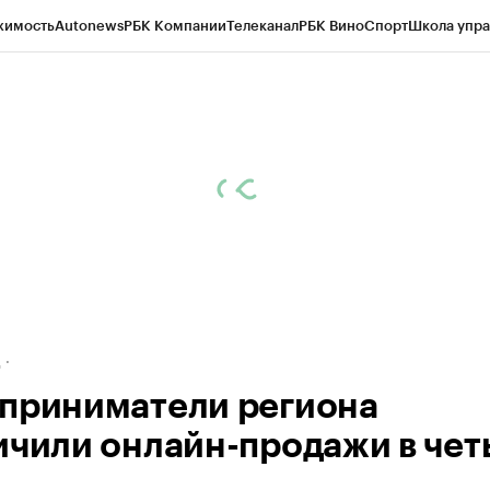
жимость
Autonews
РБК Компании
Телеканал
РБК Вино
Спорт
Школа упра
ипто
РБК Бизнес-среда
Дискуссионный клуб
Исследования
Кредитные 
рагентов
Политика
Экономика
Бизнес
Технологии и медиа
Финансы
Рын
д
приниматели региона
ичили онлайн-продажи в че