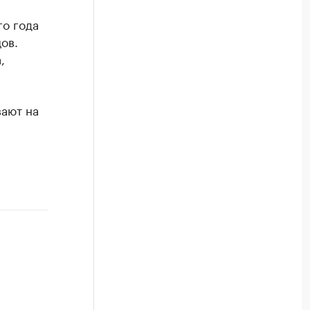
го года
ов.
,
вают на