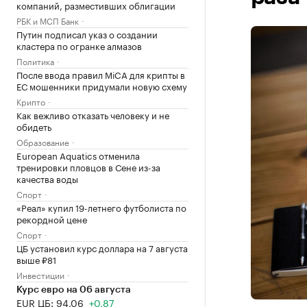
компаний, разместивших облигации
РБК и МСП Банк
Путин подписал указ о создании
кластера по огранке алмазов
Политика
После ввода правил MiCA для крипты в
ЕС мошенники придумали новую схему
Крипто
Как вежливо отказать человеку и не
обидеть
Образование
European Aquatics отменила
тренировки пловцов в Сене из-за
качества воды
Спорт
«Реал» купил 19-летнего футболиста по
рекордной цене
Спорт
ЦБ установил курс доллара на 7 августа
выше ₽81
Инвестиции
Курс евро на 06 августа
EUR ЦБ: 94,06
+0,87