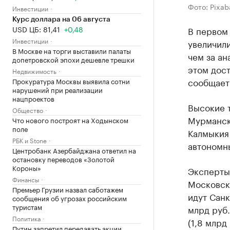
Фото: Pixa
Инвестиции
Курс доллара на 06 августа
USD ЦБ: 81,41
+0,48
В первом
Инвестиции
увеличили
В Москве на торги выставили палаты
чем за а
допетровской эпохи дешевле трешки
этом дост
Недвижимость
сообщает 
Прокуратура Москвы выявила сотни
нарушений при реализации
нацпроектов
Высокие 
Общество
Мурманска
Что нового построят на Ходынском
поле
Калмыкия 
РБК и Stone
автономны
Центробанк Азербайджана ответил на
остановку переводов «Золотой
Короны»
Эксперты 
Финансы
Московска
Премьер Грузии назвал саботажем
идут Санк
сообщения об угрозах российским
туристам
млрд руб.
Политика
(1,8 млрд
Путин запретил передавать акции