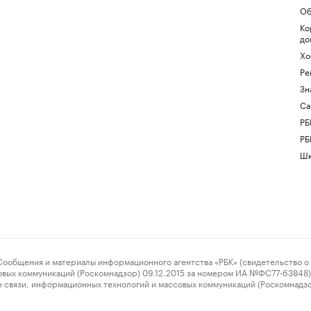
Об
Ко
до
Хо
Ре
Зн
Са
РБ
РБ
Шк
ения и материалы информационного агентства «РБК» (свидетельство о 
овых коммуникаций (Роскомнадзор) 09.12.2015 за номером ИА №ФС77-63848) 
 связи, информационных технологий и массовых коммуникаций (Роскомнадз