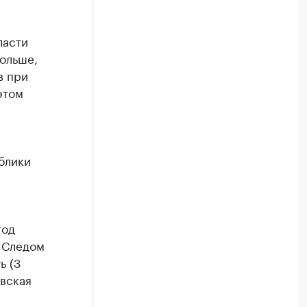
ласти
больше,
в при
этом
ублики
год
. Следом
ь (3
овская