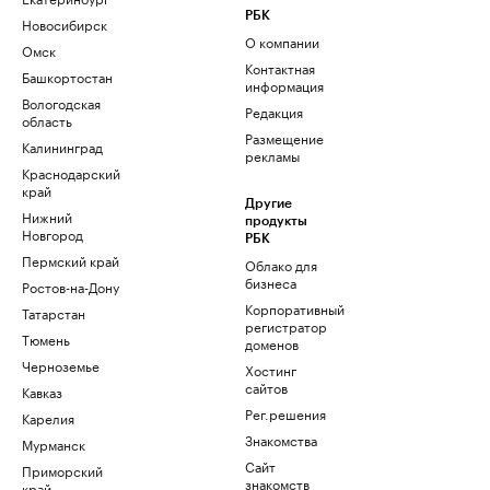
РБК
Новосибирск
О компании
Омск
Контактная
Башкортостан
информация
Вологодская
Редакция
область
Размещение
Калининград
рекламы
Краснодарский
край
Другие
Нижний
продукты
Новгород
РБК
Пермский край
Облако для
бизнеса
Ростов-на-Дону
Корпоративный
Татарстан
регистратор
Тюмень
доменов
Черноземье
Хостинг
сайтов
Кавказ
Рег.решения
Карелия
Знакомства
Мурманск
Сайт
Приморский
знакомств
край