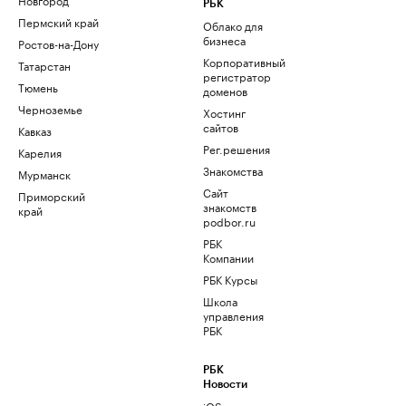
РБК
Пермский край
Облако для
бизнеса
Ростов-на-Дону
Корпоративный
Татарстан
регистратор
Тюмень
доменов
Черноземье
Хостинг
сайтов
Кавказ
Рег.решения
Карелия
Знакомства
Мурманск
Сайт
Приморский
знакомств
край
podbor.ru
РБК
Компании
РБК Курсы
Школа
управления
РБК
РБК
Новости
iOS