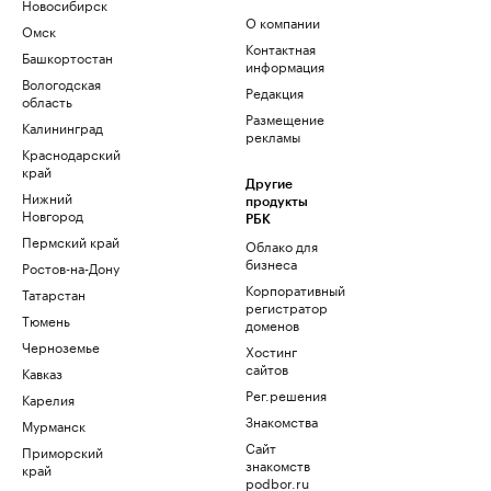
Новосибирск
О компании
Омск
Контактная
Башкортостан
информация
Вологодская
Редакция
область
Размещение
Калининград
рекламы
Краснодарский
край
Другие
Нижний
продукты
Новгород
РБК
Пермский край
Облако для
бизнеса
Ростов-на-Дону
Корпоративный
Татарстан
регистратор
Тюмень
доменов
Черноземье
Хостинг
сайтов
Кавказ
Рег.решения
Карелия
Знакомства
Мурманск
Сайт
Приморский
знакомств
край
podbor.ru