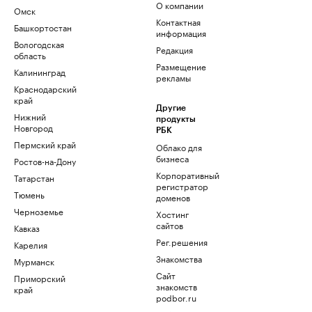
О компании
Омск
Контактная
Башкортостан
информация
Вологодская
Редакция
область
Размещение
Калининград
рекламы
Краснодарский
край
Другие
Нижний
продукты
Новгород
РБК
Пермский край
Облако для
бизнеса
Ростов-на-Дону
Корпоративный
Татарстан
регистратор
Тюмень
доменов
Черноземье
Хостинг
сайтов
Кавказ
Рег.решения
Карелия
Знакомства
Мурманск
Сайт
Приморский
знакомств
край
podbor.ru