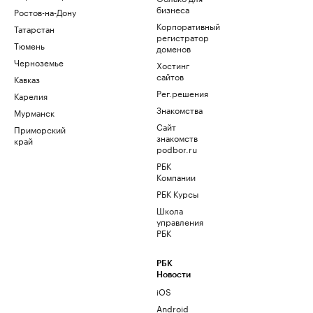
бизнеса
Ростов-на-Дону
Корпоративный
Татарстан
регистратор
Тюмень
доменов
Черноземье
Хостинг
сайтов
Кавказ
Рег.решения
Карелия
Знакомства
Мурманск
Сайт
Приморский
знакомств
край
podbor.ru
РБК
Компании
РБК Курсы
Школа
управления
РБК
РБК
Новости
iOS
Android