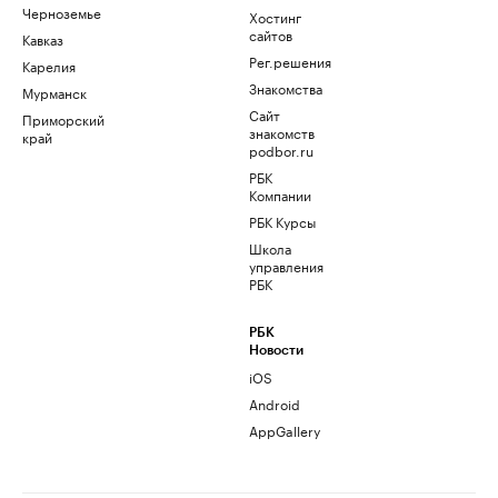
Черноземье
Хостинг
сайтов
Кавказ
Рег.решения
Карелия
Знакомства
Мурманск
Сайт
Приморский
знакомств
край
podbor.ru
РБК
Компании
РБК Курсы
Школа
управления
РБК
РБК
Новости
iOS
Android
AppGallery