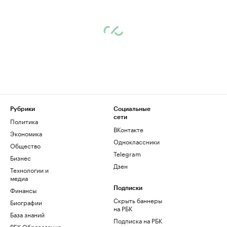
Рубрики
Социальные
сети
Политика
ВКонтакте
Экономика
Одноклассники
Общество
Telegram
Бизнес
Дзен
Технологии и
медиа
Финансы
Подписки
Скрыть баннеры
Биографии
на РБК
База знаний
Подписка на РБК
РБК Образование