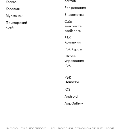
сайтов
Кавказ
Рег.решения
Карелия
Знакомства
Мурманск
Сайт
Приморский
знакомств
край
podbor.ru
РБК
Компании
РБК Курсы
Школа
управления
РБК
РБК
Новости
iOS
Android
AppGallery
© ООО «БИЗНЕСПРЕСС», АО «РОСБИЗНЕСКОНСАЛТИНГ», 1995–