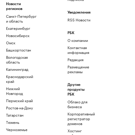
Новости
регионов
Уведомления
Санкт-Петербург
RSS Новости
и область
Екатеринбург
РБК
Новосибирск
О компании
Омск
Контактная
Башкортостан
информация
Вологодская
Редакция
область
Размещение
Калининград
рекламы
Краснодарский
край
Другие
Нижний
продукты
Новгород
РБК
Пермский край
Облако для
бизнеса
Ростов-на-Дону
Корпоративный
Татарстан
регистратор
Тюмень
доменов
Черноземье
Хостинг