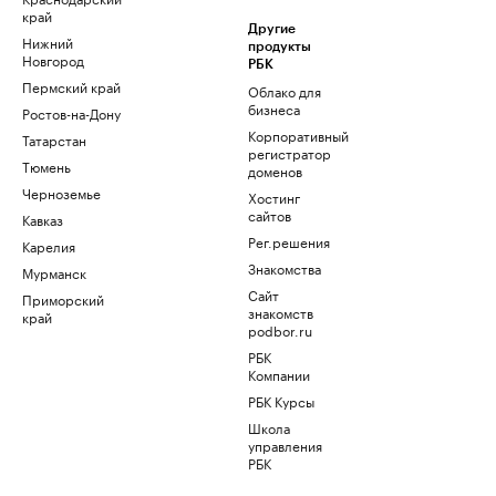
край
Другие
Нижний
продукты
Новгород
РБК
Пермский край
Облако для
бизнеса
Ростов-на-Дону
Корпоративный
Татарстан
регистратор
Тюмень
доменов
Черноземье
Хостинг
сайтов
Кавказ
Рег.решения
Карелия
Знакомства
Мурманск
Сайт
Приморский
знакомств
край
podbor.ru
РБК
Компании
РБК Курсы
Школа
управления
РБК