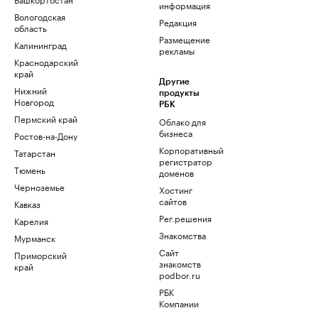
информация
Вологодская
Редакция
область
Размещение
Калининград
рекламы
Краснодарский
край
Другие
Нижний
продукты
Новгород
РБК
Пермский край
Облако для
бизнеса
Ростов-на-Дону
Корпоративный
Татарстан
регистратор
Тюмень
доменов
Черноземье
Хостинг
сайтов
Кавказ
Рег.решения
Карелия
Знакомства
Мурманск
Сайт
Приморский
знакомств
край
podbor.ru
РБК
Компании