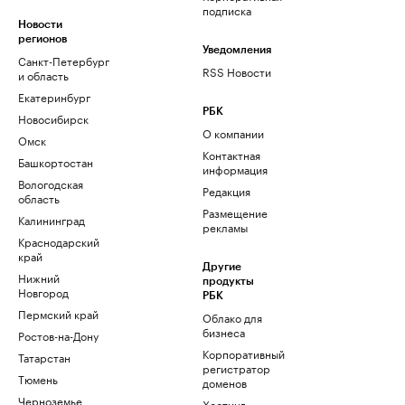
подписка
Новости
регионов
Уведомления
Санкт-Петербург
RSS Новости
и область
Екатеринбург
РБК
Новосибирск
О компании
Омск
Контактная
Башкортостан
информация
Вологодская
Редакция
область
Размещение
Калининград
рекламы
Краснодарский
край
Другие
Нижний
продукты
Новгород
РБК
Пермский край
Облако для
бизнеса
Ростов-на-Дону
Корпоративный
Татарстан
регистратор
Тюмень
доменов
Черноземье
Хостинг