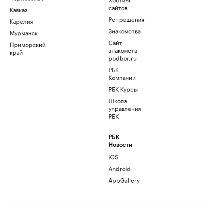
сайтов
Кавказ
Рег.решения
Карелия
Знакомства
Мурманск
Сайт
Приморский
знакомств
край
podbor.ru
РБК
Компании
РБК Курсы
Школа
управления
РБК
РБК
Новости
iOS
Android
AppGallery