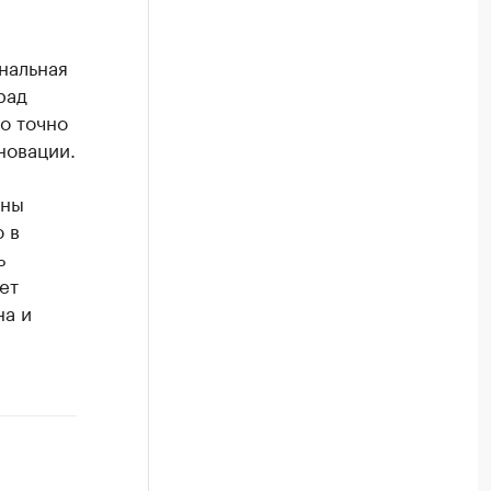
нальная
рад
о точно
новации.
ены
 в
ь
ет
на и