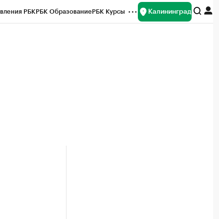
Калининград
вления РБК
РБК Образование
РБК Курсы
рейтинги
Франшизы
Газета
ок наличной валюты