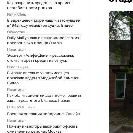
Как сохранить средства во времена
нестабильности рынков
РБК и Сбер
В Баренцевом море нашли затонувшее
в 1942 году немецкое судно. Видео
Общество
Daily Mail узнала о плане «королевских
похорон» экс-принца Эндрю
Политика
Эксперт «Альфа-Денег» рассказала,
стоит ли брать кредит на отпуск
Инвестиции
В Иране впервые за пять месяцев
показали кадры с Моджтабой Хаменеи.
Видео
Политика
Как облигационный долг помог решить
задачи реального бизнеса. Кейсы
РБК и МСП Банк
Военная операция на Украине. Онлайн
Политика
Почему инвесторы выбирают офисы в
оживленных районах Москвы