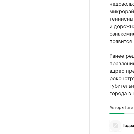
недовольс
микрорайо
теннисны
и дорожн
ознакоми
появится 
Ранее ред
правлени
адрес пр
реконстру
губительн
города в 
Авторы
Теги
Надеж