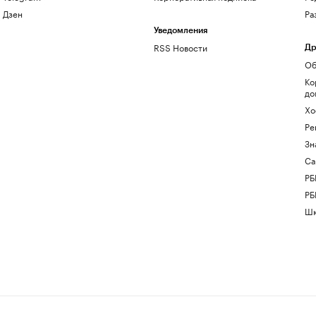
Дзен
Ра
Уведомления
RSS Новости
Др
Об
Ко
до
Хо
Ре
Зн
Са
РБ
РБ
Шк