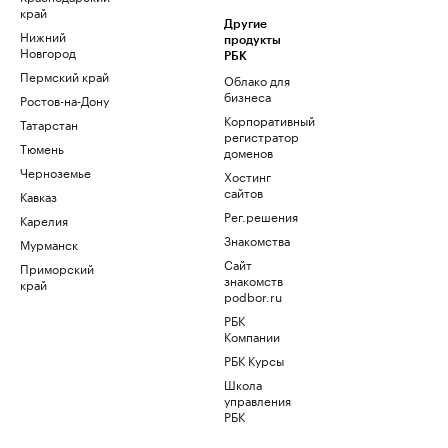
край
Другие
Нижний
продукты
Новгород
РБК
Пермский край
Облако для
бизнеса
Ростов-на-Дону
Корпоративный
Татарстан
регистратор
Тюмень
доменов
Черноземье
Хостинг
сайтов
Кавказ
Рег.решения
Карелия
Знакомства
Мурманск
Сайт
Приморский
знакомств
край
podbor.ru
РБК
Компании
РБК Курсы
Школа
управления
РБК