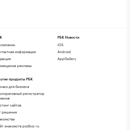
К
РБК Новости
компании
iOS
нтактная информация
Android
дакция
AppGallery
змещение рекламы
угие продукты РБК
лако для бизнеса
рпоративный регистратор
менов
стинг сайтов
г.решения
акомства
йт знакомств podbor.ru