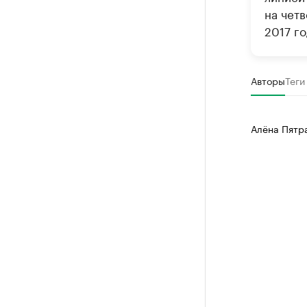
на четв
2017 г
Авторы
Теги
Алёна Пятр