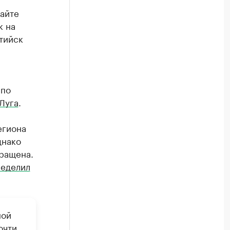
сайте
к на
лтийск
 по
Луга
.
егиона
днако
ращена.
еделил
ной
очти