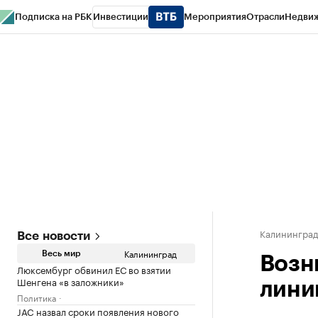
Подписка на РБК
Инвестиции
Мероприятия
Отрасли
Недви
РБК Life
Тренды
Визионеры
Национальные проекты
Город
Стиль
Кр
Спецпроекты СПб
Конференции СПб
Спецпроекты
Проверка конт
Калинингра
Все новости
Калининград
Весь мир
Возн
Люксембург обвинил ЕС во взятии
Шенгена «в заложники»
лини
Политика
JAC назвал сроки появления нового