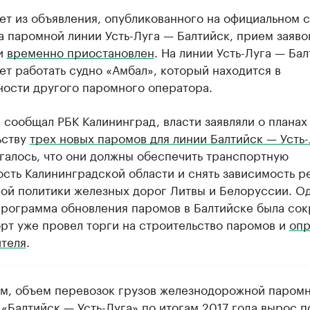
ет из объявления, опубликованного на официальном 
 паромной линии Усть-Луга — Балтийск, прием заяво
и
временно приостановлен
. На линии Усть-Луга — Ба
т работать судно «Амбал», который находится в
ности другого паромного оператора.
 сообщал РБК Калининград, власти заявляли о планах
ьству
трех новых паромов для линии Балтийск — Усть-
галось, что они должны обеспечить транспортную
сть Калининградской области и снять зависимость р
ной политики железных дорог Литвы и Белоруссии. О
программа обновления паромов в Балтийске была сок
рт уже провел торги на строительство паромов и
опр
ителя
.​
м, объем перевозок грузов железнодорожной паром
«Балтийск — Усть-Луга» по итогам 2017 года вырос п