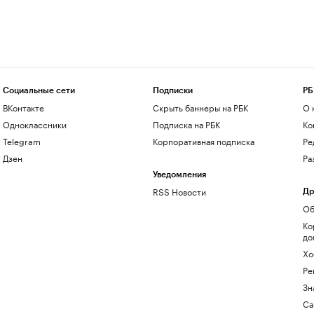
Социальные сети
Подписки
РБ
ВКонтакте
Скрыть баннеры на РБК
О 
Одноклассники
Подписка на РБК
Ко
Telegram
Корпоративная подписка
Ре
Дзен
Ра
Уведомления
RSS Новости
Др
Об
Ко
до
Хо
Ре
Зн
Са