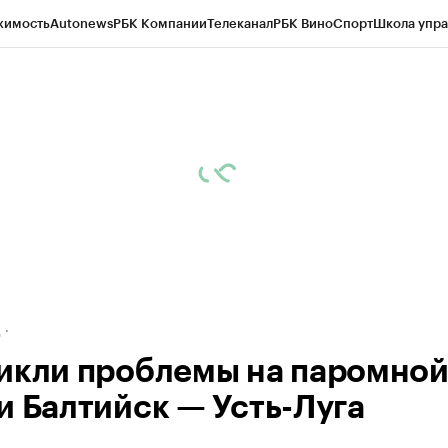
жимость
Autonews
РБК Компании
Телеканал
РБК Вино
Спорт
Школа упра
ипто
РБК Бизнес-среда
Дискуссионный клуб
Исследования
Кредитные 
рагентов
Политика
Экономика
Бизнес
Технологии и медиа
Финансы
Рын
д
икли проблемы на паромно
и Балтийск — Усть-Луга