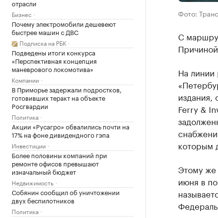
отрасли
Фото: Тран
Бизнес
Почему электромобили дешевеют
быстрее машин с ДВС
С маршрут
Подписка на РБК
Причиной 
Подведены итоги конкурса
«Перспективная концепция
маневрового локомотива»
На линии 
Компании
«Петербур
В Приморье задержали подростков,
издания, 
готовивших теракт на объекте
Росгвардии
Ferry & I
Политика
задолженн
Акции «Русагро» обвалились почти на
снабжение
17% на фоне дивидендного гэпа
которым д
Инвестиции
Более половины компаний при
ремонте офисов превышают
Этому же
изначальный бюджет
июня в по
Недвижимость
Собянин сообщил об уничтожении
называет
двух беспилотников
Федераль
Политика