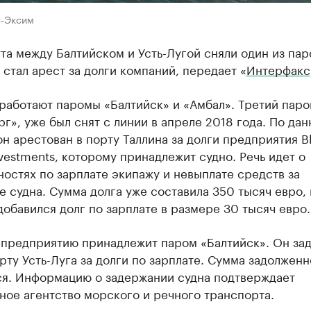
с-Эксим
а между Балтийском и Усть-Лугой сняли один из пар
стал арест за долги компаний, передает «
Интерфакс
работают паромы «Балтийск» и «Амбал». Третий пар
г», уже был снят с линии в апреле 2018 года. По да
он арестован в порту Таллина за долги предприятия B
nvestments, которому принадлежит судно. Речь идет о
остях по зарплате экипажу и невыплате средств за
 судна. Сумма долга уже составила 350 тысяч евро, 
обавился долг по зарплате в размере 30 тысяч евро.
 предприятию принадлежит паром «Балтийск». Он за
рту Усть-Луга за долги по зарплате. Сумма задолженн
ся. Информацию о задержании судна подтверждает
ное агентство морского и речного транспорта.