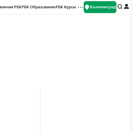
Калининград
вления РБК
РБК Образование
РБК Курсы
рейтинги
Франшизы
Газета
ок наличной валюты
й