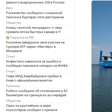
рамного внедорожника JS9 в России
Авто
Роскачество сообщило о кишечной
палочке в бургерах пяти ресторанов
Общество
Конец «золотой лихорадки»: к чему
привела эпоха быстрых карьер в IT
Подписка на РБК
Россияне завершили свое участие на
турнире ATP серии «Мастерс» в
Монреале
Спорт
Инфантино извинился за ошибки и
пообещал пресекать нападки на ФИФА
Спорт
Глава МИД Азербайджана прибыл в
Киев с официальным визитом
Политика
Politico сообщило об отключениях в ЕС
биометрии на границе из-за очередей
Общество
Один из крупнейших в мире
лоукостеров сообщил о кризисе