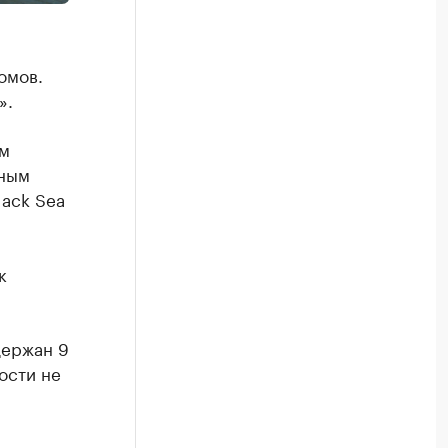
омов.
».
ом
нным
lack Sea
к
держан 9
ости не