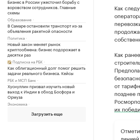
Бизнес в России ужесточил борьбу с
Как следу
воровством сотрудников. Главные
схемы
оператора
Образование
перевозк
В Самаре остановили транспорт из-за
продолжае
объявления ракетной опасности
Политика
собствен
Новый закон меняет рынок
криптообмена: бизнес подорожает в
Как ранее
десятки раз
строител
Подписка на РБК
Как облигационный долг помог решить
Предпола
задачи реального бизнеса. Кейсы
безопасно
РБК и МСП Банк
от тариф
Хуснуллин призвал изучить новый
выход к Индии в обход Босфора и
позднее 
Ормуза
Росморпо
Экономика
их побед
Загрузить еще
Отмети
линией 