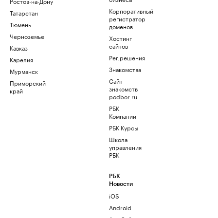
Ростов-на-Дону
Корпоративный
Татарстан
регистратор
Тюмень
доменов
Черноземье
Хостинг
сайтов
Кавказ
Рег.решения
Карелия
Знакомства
Мурманск
Сайт
Приморский
знакомств
край
podbor.ru
РБК
Компании
РБК Курсы
Школа
управления
РБК
РБК
Новости
iOS
Android