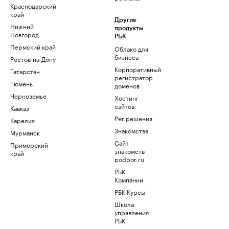
Краснодарский
край
Другие
Нижний
продукты
Новгород
РБК
Пермский край
Облако для
бизнеса
Ростов-на-Дону
Корпоративный
Татарстан
регистратор
Тюмень
доменов
Черноземье
Хостинг
сайтов
Кавказ
Рег.решения
Карелия
Знакомства
Мурманск
Сайт
Приморский
знакомств
край
podbor.ru
РБК
Компании
РБК Курсы
Школа
управления
РБК