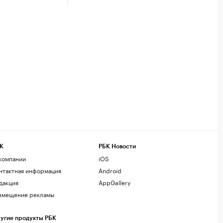
К
РБК Новости
компании
iOS
нтактная информация
Android
дакция
AppGallery
змещение рекламы
угие продукты РБК