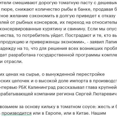
ители смешивают дорогую томатную пасту с дешевы
пюре, снижают количество рыбы в банке, продавая б
ное желание сэкономить в долгую приведет к отказу
лей от рыбных консервов, их переход на относитель
консервированные курятину и свинину. Если мы опу
чества, то потребитель уйдет. Пострадают и те, кто в
 продукцию и приверженцы экономии», - заявил Лапи
адежду на то, что для решения всех возникших проб
удет разработана государственной программы компл
и отрасли.
их ценах на сырье, о вынужденной перестройке
ских цепочек и о высокой доле импорта в производс
интервью РБК Калининград рассказывал глава крупне
рабатывающей компании региона Сергей Лютаревич
возьмем за основу кильку в томатном соусе: жесть и 
ь
производится
или в Европе, или в Китае. Нашим