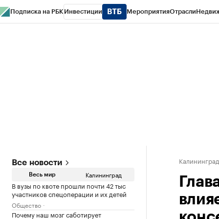
Подписка на РБК
Инвестиции
Мероприятия
Отрасли
Недви
РБК Life
Тренды
Визионеры
Национальные проекты
Город
Стиль
Кр
Спецпроекты СПб
Конференции СПб
Спецпроекты
Проверка конт
Калинингра
Все новости
Калининград
Весь мир
Глав
В вузы по квоте прошли почти 42 тыс
участников спецоперации и их детей
влия
Общество
Почему наш мозг саботирует
конс