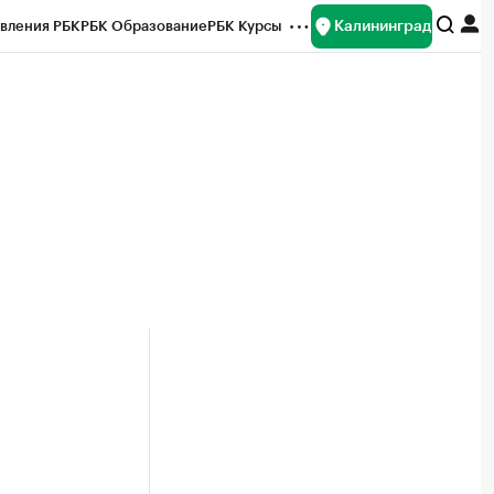
Калининград
вления РБК
РБК Образование
РБК Курсы
рейтинги
Франшизы
Газета
ок наличной валюты