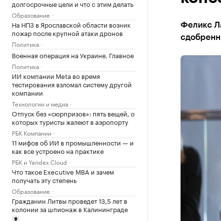
долгосрочные цели и что с этим делать
Образование
На НПЗ в Ярославской области возник
Феликс Л
пожар после крупной атаки дронов
сдобренн
Политика
Военная операция на Украине. Главное
Политика
ИИ компании Meta во время
тестирования взломал систему другой
компании
Технологии и медиа
Отпуск без «сюрпризов»: пять вещей, о
которых туристы жалеют в аэропорту
РБК Компании
11 мифов об ИИ в промышленности — и
как все устроено на практике
РБК и Yandex Cloud
Что такое Executive MBA и зачем
получать эту степень
Образование
Гражданин Литвы проведет 13,5 лет в
колонии за шпионаж в Калининграде