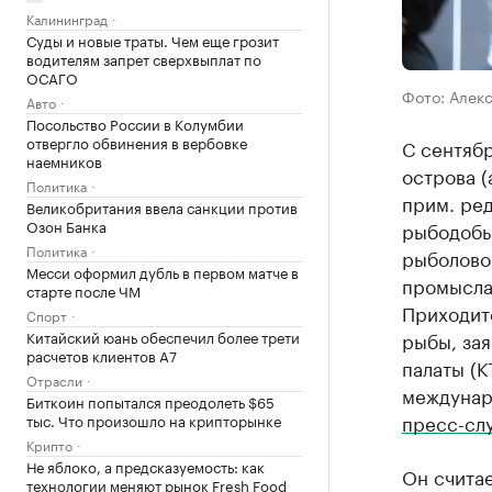
Калининград
Суды и новые траты. Чем еще грозит
водителям запрет сверхвыплат по
ОСАГО
Фото: Алек
Авто
Посольство России в Колумбии
отвергло обвинения в вербовке
С сентяб
наемников
острова (
Политика
прим. ред
Великобритания ввела санкции против
Озон Банка
рыбодобы
Политика
рыболово
Месси оформил дубль в первом матче в
промысла 
старте после ЧМ
Приходит
Спорт
Китайский юань обеспечил более трети
рыбы, за
расчетов клиентов А7
палаты (
Отрасли
междунар
Биткоин попытался преодолеть $65
пресс-сл
тыс. Что произошло на крипторынке
Крипто
Не яблоко, а предсказуемость: как
Он считае
технологии меняют рынок Fresh Food