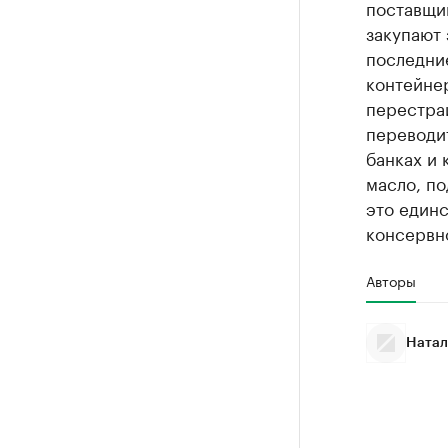
поставщи
закупают 
последние
контейнер
перестраи
переводи
банках и 
масло, по
это един
консервно
Авторы
Натал