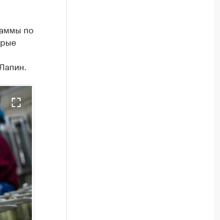
раммы по
орые
Лапин.