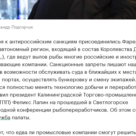
сандр Подгорчук
ря к антироссийским санкциям присоединились Фар
автономный регион, входящий в состав Королевства Д
.), где ведут вылов рыбы многие российские и инос
вающие компании. Санкционные запреты лишают на
в возможности обслуживать суда в ближайших к мест
портах, осуществлять бункеровку и смену экипажей
ся полностью менять технологию добычи и перерабо
явил президент Калининградской Торгово-промышлен
КТПП) Феликс Лапин на прошедшей в Светлогорске
одной конференции рыбопереработчиков. Об этом 
ужба
палаты.
т, что едва ли промысловые компании смогут решить