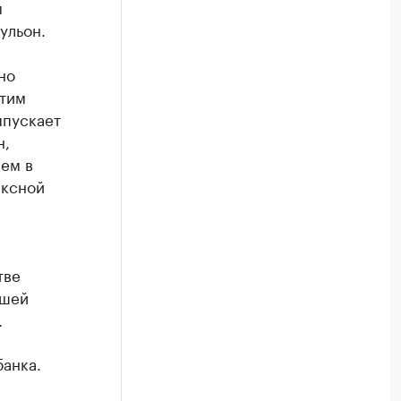
м
ульон.
но
стим
ыпускает
н,
лем в
ексной
тве
йшей
.
банка.