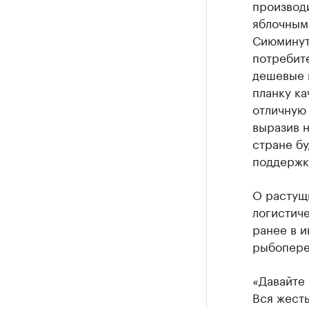
производ
яблочным 
Сиюминут
потребите
дешевые 
планку ка
отличную
выразив н
стране б
поддержк
О растущ
логистиче
ранее в 
рыбопере
«Давайте 
Вся жест