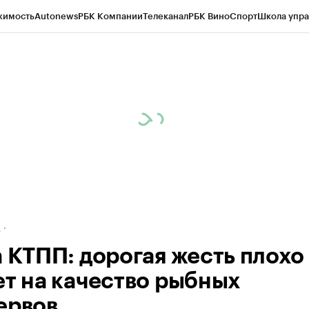
жимость
Autonews
РБК Компании
Телеканал
РБК Вино
Спорт
Школа упра
ипто
РБК Бизнес-среда
Дискуссионный клуб
Исследования
Кредитные 
рагентов
Политика
Экономика
Бизнес
Технологии и медиа
Финансы
Рын
д
а КТПП: дорогая жесть плохо
ет на качество рыбных
ервов