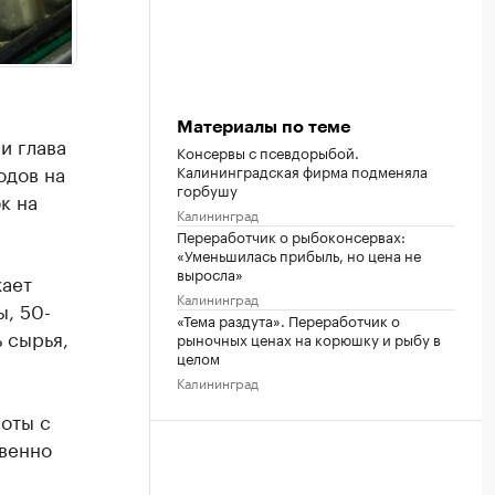
Материалы по теме
и глава
Консервы с псевдорыбой.
одов на
Калининградская фирма подменяла
горбушу
к на
Калининград
Переработчик о рыбоконсервах:
«Уменьшилась прибыль, но цена не
выросла»
жает
Калининград
, 50-
«Тема раздута». Переработчик о
 сырья,
рыночных ценах на корюшку и рыбу в
целом
Калининград
роты с
венно