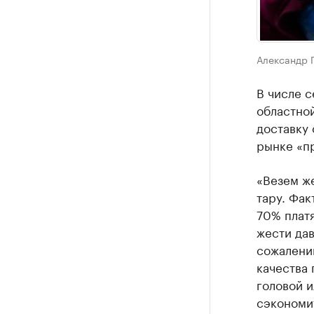
Александр 
В числе 
областно
доставку 
рынке «пр
«Везем же
тару. Фак
70% платя
жести дав
сожалению
качества 
головой 
сэкономи