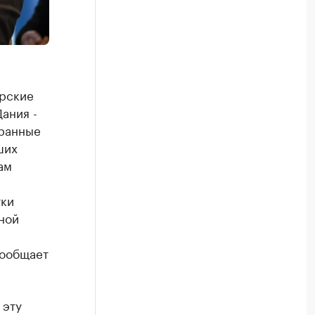
ерские
ания -
транные
ших
ам
.
тки
ной
сообщает
 эту