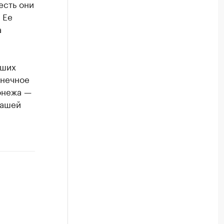
есть они
 Ее
а
аших
лнечное
онежа —
нашей