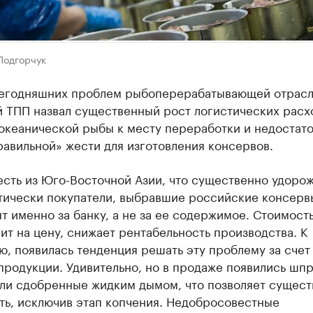
Подгорчук
сегодняшних проблем рыбоперерабатывающей отрасл
й ТПП назвал существенный рост логистических расх
океанической рыбы к месту переработки и недостато
авильной» жести для изготовления консервов.
сть из Юго-Восточной Азии, что существенно удоро
тически покупатели, выбравшие российские консервы
т именно за банку, а не за ее содержимое. Стоимость
ит на цену, снижает рентабельность производства. К
, появилась тенденция решать эту проблему за счет
продукции. Удивительно, но в продаже появились шп
или сдобренные жидким дымом, что позволяет сущест
ть, исключив этап копчения. Недобросовестные