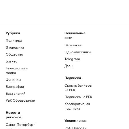
Рубрики
Социальные
сети
Политика
ВКонтакте
Экономика
Одноклассники
Общество
Telegram
Бизнес
Дзен
Технологии и
медиа
Финансы
Подписки
Скрыть баннеры
Биографии
на РБК
База знаний
Подписка на РБК
РБК Образование
Корпоративная
подписка
Новости
регионов
Уведомления
Санкт-Петербург
RSS Новости
и область