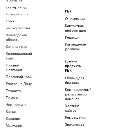
Екатеринбург
РБК
Новосибирск
О компании
Омск
Контактная
Башкортостан
информация
Вологодская
Редакция
область
Размещение
Калининград
рекламы
Краснодарский
край
Другие
Нижний
продукты
Новгород
РБК
Пермский край
Облако для
бизнеса
Ростов-на-Дону
Корпоративный
Татарстан
регистратор
Тюмень
доменов
Черноземье
Хостинг
сайтов
Кавказ
Рег.решения
Карелия
Знакомства
Мурманск