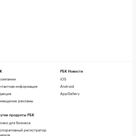
К
РБК Новости
компании
iOS
нтактная информация
Android
дакция
AppGallery
змещение рекламы
угие продукты РБК
лако для бизнеса
рпоративный регистратор
менов