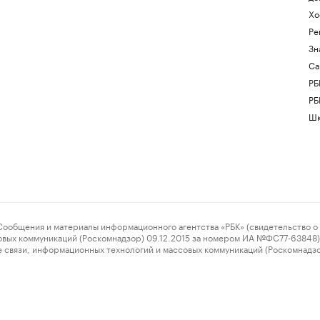
Хо
Ре
Зн
Са
РБ
РБ
Шк
ения и материалы информационного агентства «РБК» (свидетельство о 
овых коммуникаций (Роскомнадзор) 09.12.2015 за номером ИА №ФС77-63848) 
 связи, информационных технологий и массовых коммуникаций (Роскомнадз