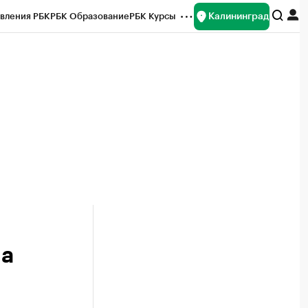
Калининград
вления РБК
РБК Образование
РБК Курсы
рейтинги
Франшизы
Газета
ок наличной валюты
на