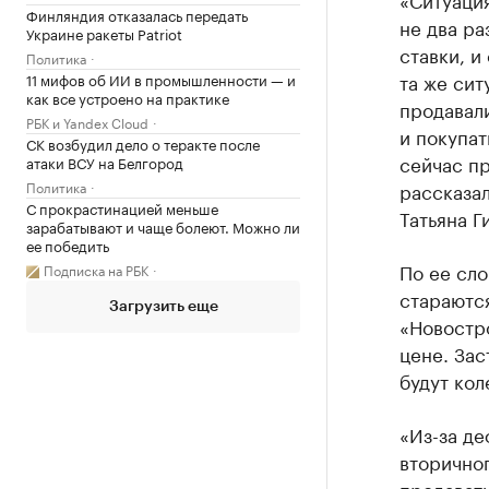
Финляндия отказалась передать
не два ра
Украине ракеты Patriot
ставки, и
Политика
та же сит
11 мифов об ИИ в промышленности — и
как все устроено на практике
продавали
РБК и Yandex Cloud
и покупат
СК возбудил дело о теракте после
сейчас пр
атаки ВСУ на Белгород
Политика
рассказа
С прокрастинацией меньше
Татьяна Г
зарабатывают и чаще болеют. Можно ли
ее победить
По ее сло
Подписка на РБК
стараются
Загрузить еще
«Новостро
цене. Зас
будут кол
«Из-за де
вторично
продавать