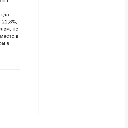
года
 22,3%,
елем, по
 место в
ры в