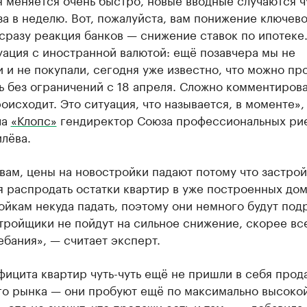
за в неделю. Вот, пожалуйста, вам понижение ключев
 сразу реакция банков — снижение ставок по ипотеке
уация с иностранной валютой: ещё позавчера мы не
 и не покупали, сегодня уже известно, что можно пр
ь без ограничений с 18 апреля. Сложно комментирова
оисходит. Это ситуация, что называется, в моменте»,
ла
«Клопс»
гендиректор Союза профессиональных ри
илёва.
вам, цены на новостройки падают потому что застро
 распродать остатки квартир в уже построенных дом
йкам некуда падать, поэтому они немного будут подр
тройщики не пойдут на сильное снижение, скорее вс
ебания», — считает эксперт.
фицита квартир чуть-чуть ещё не пришли в себя прод
го рынка — они пробуют ещё по максимально высоко
, это не значит, что продажи есть и там», — добавила 