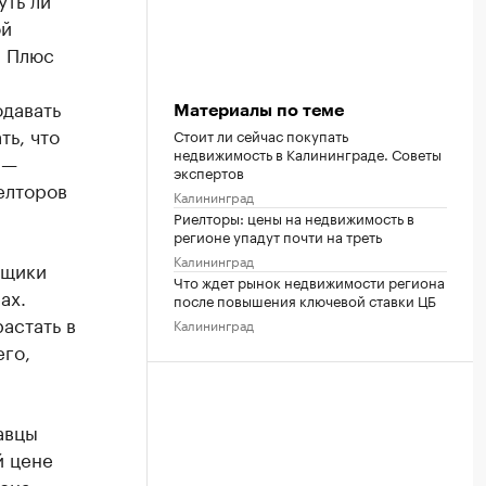
ой
. Плюс
одавать
Материалы по теме
ть, что
Стоит ли сейчас покупать
недвижимость в Калининграде. Советы
 —
экспертов
елторов
Калининград
Риелторы: цены на недвижимость в
регионе упадут почти на треть
Калининград
йщики
Что ждет рынок недвижимости региона
ах.
после повышения ключевой ставки ЦБ
астать в
Калининград
его,
авцы
й цене
она.