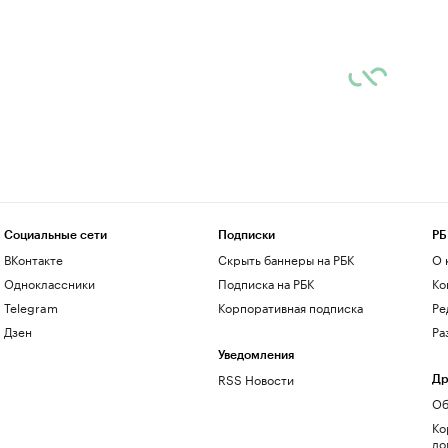
Социальные сети
Подписки
РБ
ВКонтакте
Скрыть баннеры на РБК
О 
Одноклассники
Подписка на РБК
Ко
Telegram
Корпоративная подписка
Ре
Дзен
Ра
Уведомления
RSS Новости
Др
Об
Ко
до