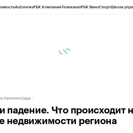
жимость
Autonews
РБК Компании
Телеканал
РБК Вино
Спорт
Школа упра
ипто
РБК Бизнес-среда
Дискуссионный клуб
Исследования
Кредитные 
рагентов
Политика
Экономика
Бизнес
Технологии и медиа
Финансы
Рын
ь Калининграда
 и падение. Что происходит 
е недвижимости региона