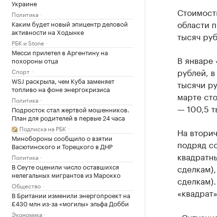
Украине
Стоимост
Политика
области п
Каким будет новый эпицентр деловой
активности на Ходынке
тысяч руб
РБК и Stone
Месси прилетел в Аргентину на
В январе 
похороны отца
рублей, в
Спорт
WSJ раскрыла, чем Куба заменяет
тысячи ру
топливо на фоне энергокризиса
марте сто
Политика
— 100,5 т
Подросток стал жертвой мошенников.
План для родителей в первые 24 часа
Подписка на РБК
На втори
Минобороны сообщило о взятии
подряд со
Васютинского и Торецкого в ДНР
квадратны
Политика
В Сеуте оценили число оставшихся
сделкам),
нелегальных мигрантов из Марокко
сделкам).
Общество
«квадрат»
В Британии изменили энергопроект на
£430 млн из-за «могилы» эльфа Добби
Экономика
«Ситуация