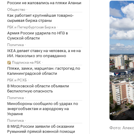
России не жаловались на пляжи Аланьи
Общество
Как работает крупнейшая товарно-
сырьевая биржа страны
РБК и Петербургская Биржа
Армия России ударила по НПЗ в
Сумской области
Политика
IKEA делает ставку на человека, а не на
ИИ. Насколько это оправданно
Подписка на РБК
Пляжи, замки, марципан: гастрогид по
Калининградской области
РБК и РСХБ
В Московской области объявили
беспилотную опасность
Политика
Минобороны сообщило об ударах по
энергообъектам и аэродрому на
Украине
Политика
В МИД России заявили об оказании
Фото: Алек
Румынией прямой военной помощи