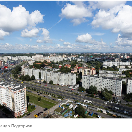
сандр Подгорчук