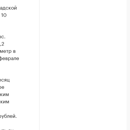
радской
 10
ыс.
,2
метр в
 феврале
есяц
ре
ским
ским
рублей.
уть ли