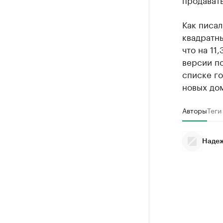
Как писал
квадратны
что на 11
версии по
списке г
новых дом
Авторы
Теги
Надеж