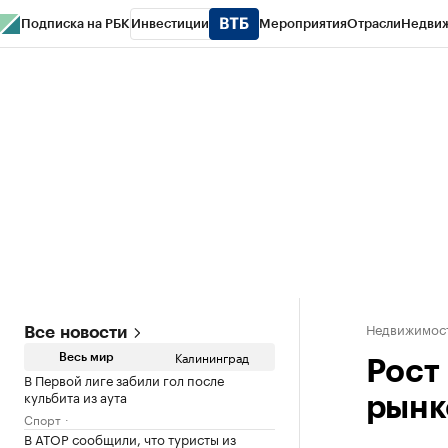
Подписка на РБК
Инвестиции
Мероприятия
Отрасли
Недви
РБК Life
Тренды
Визионеры
Национальные проекты
Город
Стиль
Кр
Спецпроекты СПб
Конференции СПб
Спецпроекты
Проверка конт
Недвижимост
Все новости
Калининград
Весь мир
Рост
В Первой лиге забили гол после
кульбита из аута
рынк
Спорт
В АТОР сообщили, что туристы из