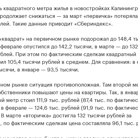
ь квадратного метра жилья в новостройках Калининг
родолжает снижаться — за март «первичка» потеряла
лей. Такие данные приводит «Сбериндекс».
«квадрат» на первичном рынке подорожал до 148,4 т
 феврале опустился до 142,2 тысячи, в марте — до 132
блей. При этом по фактическим сделкам квадратный 
ил 105,4 тысячи рублей в среднем. Для сравнения: в
ысячи, в январе — 93,5 тысячи.
чном рынке ситуация противоположная. Там второй м
бственники повышают цены на квартиры. Так, в янва
й метр стоил 111,9 тыс. рублей (87,4 тыс. по фактиче
 в феврале — 124,6 тыс. рублей (91,9 тыс. по фактиче
 В марте «вторичка» достигла 132 тысячи рублей за
, по фактическим сделкам цена составляла 96,1 тыс. 
 меняется очень быстро, новые вводные случаются ч