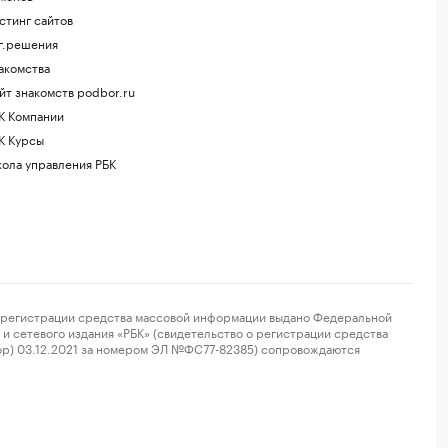
стинг сайтов
г.решения
акомства
йт знакомств podbor.ru
К Компании
К Курсы
ола управления РБК
регистрации средства массовой информации выдано Федеральной
и сетевого издания «РБК» (свидетельство о регистрации средства
ор) 03.12.2021 за номером ЭЛ №ФС77-82385) сопровождаются