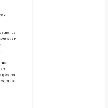
сех
ективных
ъектов и
е
.
года
нке
выросла
 осенью