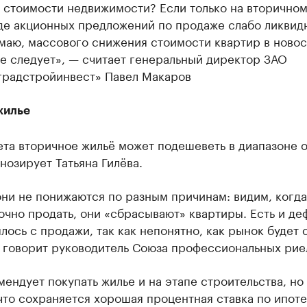
 стоимости недвижимости? Если только на вторично
иде акционных предложений по продаже слабо ликвид
умаю, массового снижения стоимости квартир в ново
е следует», — считает генеральный директор ЗАО
градстройинвест» Павел Макаров
жилье
ета вторичное жильё может подешеветь в диапазоне о
нозирует Татьяна Гилёва.
ни не понижаются по разным причинам: видим, когд
чно продать, они «сбрасывают» квартиры. Есть и де
лось с продажи, так как непонятно, как рынок будет 
— говорит руководитель Союза профессиональных рие
ендует покупать жилье и на этапе строительства, но
что сохраняется хорошая процентная ставка по ипоте