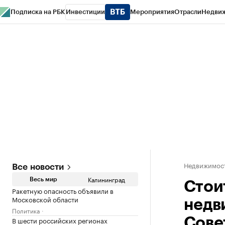
Подписка на РБК
Инвестиции
Мероприятия
Отрасли
Недви
РБК Life
Тренды
Визионеры
Национальные проекты
Город
Стиль
Кр
Спецпроекты СПб
Конференции СПб
Спецпроекты
Проверка конт
Недвижимост
Все новости
Калининград
Весь мир
Стои
Ракетную опасность объявили в
Московской области
недв
Политика
В шести российских регионах
Сове