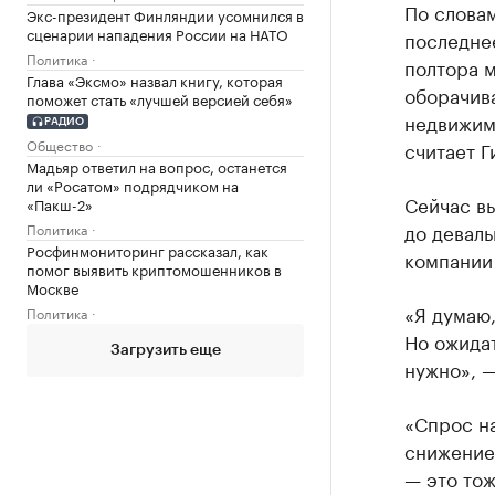
По словам
Экс-президент Финляндии усомнился в
сценарии нападения России на НАТО
последнее
Политика
полтора 
Глава «Эксмо» назвал книгу, которая
оборачива
поможет стать «лучшей версией себя»
недвижимо
РАДИО
Общество
считает Г
Мадьяр ответил на вопрос, останется
ли «Росатом» подрядчиком на
Сейчас в
«Пакш-2»
до деваль
Политика
Росфинмониторинг рассказал, как
компании
помог выявить криптомошенников в
Москве
«Я думаю,
Политика
Но ожидат
Загрузить еще
нужно», —
«Спрос на
снижение
— это тож