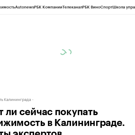
жимость
Autonews
РБК Компании
Телеканал
РБК Вино
Спорт
Школа упра
ипто
РБК Бизнес-среда
Дискуссионный клуб
Исследования
Кредитные 
рагентов
Политика
Экономика
Бизнес
Технологии и медиа
Финансы
Рын
ь Калининграда
т ли сейчас покупать
ижимость в Калининграде.
ты экспертов