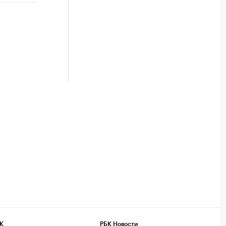
К
РБК Новости