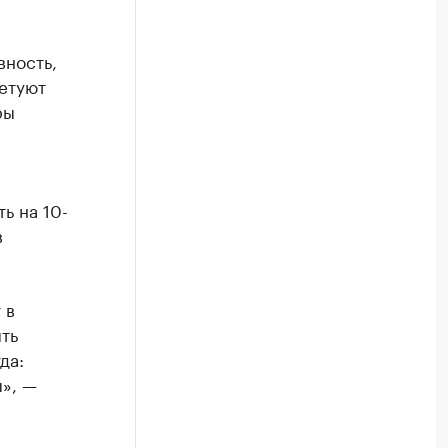
вность,
етуют
ры
ь на 10-
в
 в
ть
да:
», —