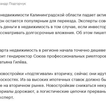
сандр Подгорчук
 недвижимости Калининградской области падает акти
он остается популярным для переезда. Эксперты сов
ь деньги в недвижимость в том случае, если инвесто
ассматривать долгосрочные вложения. Об этом пишет
арта недвижимость в регионе начала точечно дешевет
орит гендиректор Союза профессиональных риелторо
атьяна Гилёва.
овостройки «подтягивали» вторичку, сейчас они идут
оскостях. Из-за высоких ипотечных ставок должно бы
е на вторичном рынке. Новостройкам снижаться неку
ериалы дорожают, а логистические цепочки прерваны
ксперт.