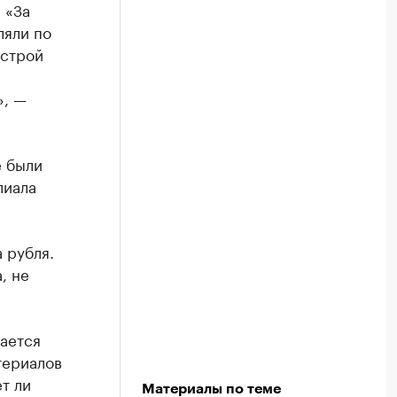
 «За
ляли по
ыстрой
», —
е были
лиала
 рубля.
, не
ается
териалов
т ли
Материалы по теме