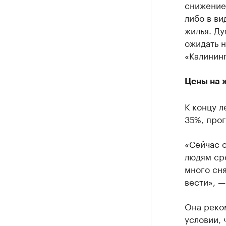
снижение
либо в в
жилья. Д
ожидать н
«Калинин
Цены на 
К концу л
35%, прог
«Сейчас о
людям сро
много сня
вести», 
Она реком
условии, 