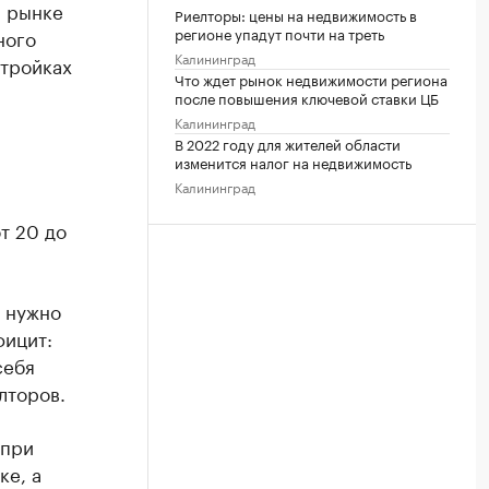
м рынке
Риелторы: цены на недвижимость в
регионе упадут почти на треть
ного
Калининград
стройках
Что ждет рынок недвижимости региона
после повышения ключевой ставки ЦБ
Калининград
В 2022 году для жителей области
изменится налог на недвижимость
Калининград
т 20 до
а нужно
фицит:
себя
лторов.
 при
ке, а