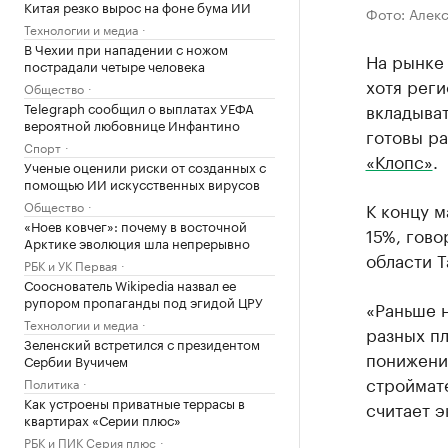
Китая резко вырос на фоне бума ИИ
Фото: Алек
Технологии и медиа
В Чехии при нападении с ножом
На рынке
пострадали четыре человека
хотя реги
Общество
Telegraph сообщил о выплатах УЕФА
вкладыват
вероятной любовнице Инфантино
готовы р
Спорт
«Клопс»
.
Ученые оценили риски от созданных с
помощью ИИ искусственных вирусов
Общество
К концу м
«Ноев ковчег»: почему в восточной
15%, гов
Арктике эволюция шла непрерывно
области Т
РБК и УК Первая
Сооснователь Wikipedia назвал ее
рупором пропаганды под эгидой ЦРУ
«Раньше н
Технологии и медиа
разных пл
Зеленский встретился с президентом
понижени
Сербии Вучичем
строймат
Политика
Как устроены приватные террасы в
считает э
квартирах «Серии плюс»
РБК и ПИК Серия плюс