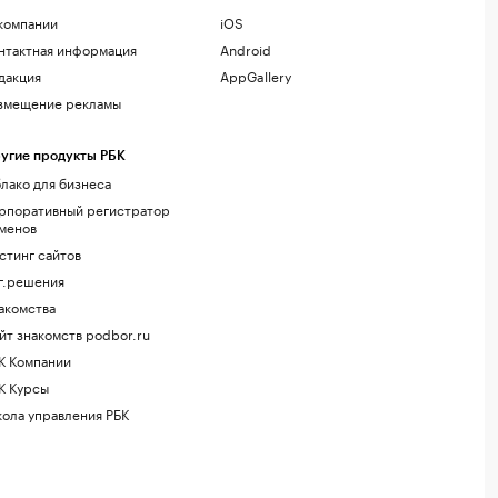
компании
iOS
нтактная информация
Android
дакция
AppGallery
змещение рекламы
угие продукты РБК
лако для бизнеса
рпоративный регистратор
менов
стинг сайтов
г.решения
акомства
йт знакомств podbor.ru
К Компании
К Курсы
ола управления РБК