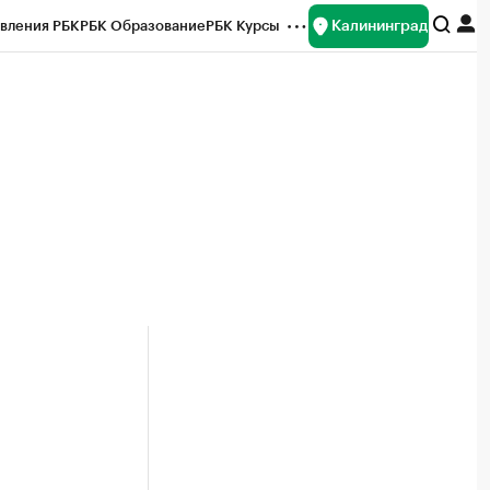
Калининград
вления РБК
РБК Образование
РБК Курсы
рейтинги
Франшизы
Газета
ок наличной валюты