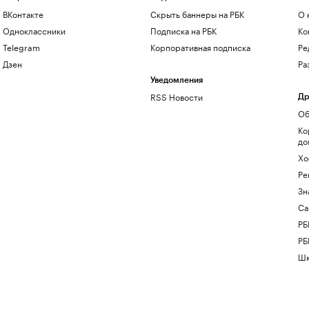
ВКонтакте
Скрыть баннеры на РБК
О 
Одноклассники
Подписка на РБК
Ко
Telegram
Корпоративная подписка
Ре
Дзен
Ра
Уведомления
RSS Новости
Др
Об
Ко
до
Хо
Ре
Зн
Са
РБ
РБ
Шк