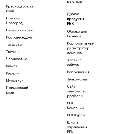
рекламы
Краснодарский
край
Другие
Нижний
продукты
Новгород
РБК
Пермский край
Облако для
бизнеса
Ростов-на-Дону
Корпоративный
Татарстан
регистратор
Тюмень
доменов
Черноземье
Хостинг
сайтов
Кавказ
Рег.решения
Карелия
Знакомства
Мурманск
Сайт
Приморский
знакомств
край
podbor.ru
РБК
Компании
РБК Курсы
Школа
управления
РБК