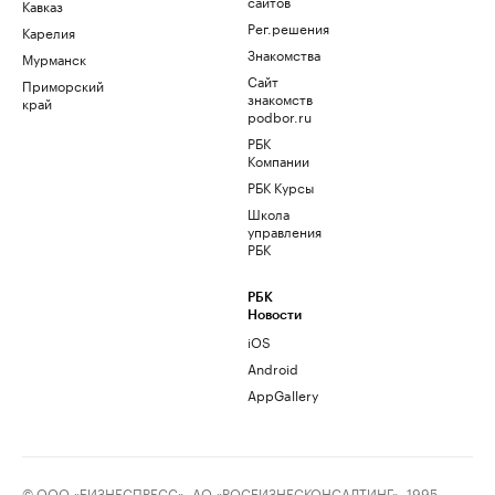
сайтов
Кавказ
Рег.решения
Карелия
Знакомства
Мурманск
Сайт
Приморский
знакомств
край
podbor.ru
РБК
Компании
РБК Курсы
Школа
управления
РБК
РБК
Новости
iOS
Android
AppGallery
© ООО «БИЗНЕСПРЕСС», АО «РОСБИЗНЕСКОНСАЛТИНГ», 1995–