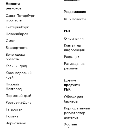
Новости
регионов
Уведомления
Санкт-Петербург
RSS Новости
и область
Екатеринбург
РБК
Новосибирск
О компании
Омск
Контактная
Башкортостан
информация
Вологодская
Редакция
область
Размещение
Калининград
рекламы
Краснодарский
край
Другие
Нижний
продукты
Новгород
РБК
Пермский край
Облако для
бизнеса
Ростов-на-Дону
Корпоративный
Татарстан
регистратор
Тюмень
доменов
Черноземье
Хостинг