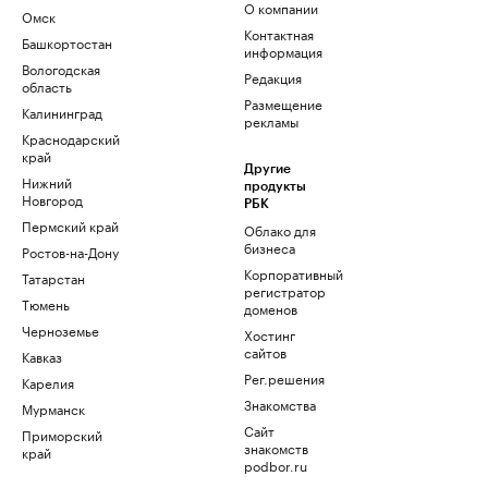
О компании
Омск
Контактная
Башкортостан
информация
Вологодская
Редакция
область
Размещение
Калининград
рекламы
Краснодарский
край
Другие
Нижний
продукты
Новгород
РБК
Пермский край
Облако для
бизнеса
Ростов-на-Дону
Корпоративный
Татарстан
регистратор
Тюмень
доменов
Черноземье
Хостинг
сайтов
Кавказ
Рег.решения
Карелия
Знакомства
Мурманск
Сайт
Приморский
знакомств
край
podbor.ru