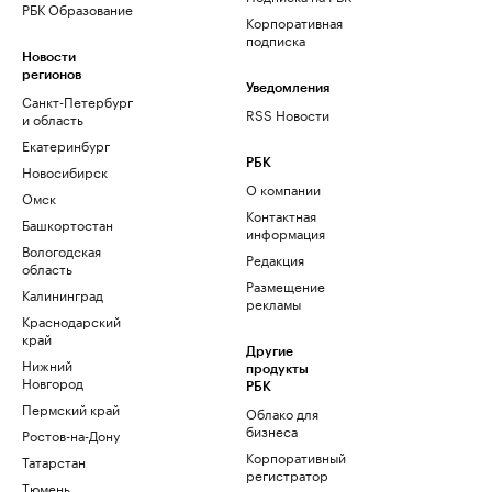
РБК Образование
Корпоративная
подписка
Новости
регионов
Уведомления
Санкт-Петербург
RSS Новости
и область
Екатеринбург
РБК
Новосибирск
О компании
Омск
Контактная
Башкортостан
информация
Вологодская
Редакция
область
Размещение
Калининград
рекламы
Краснодарский
край
Другие
Нижний
продукты
Новгород
РБК
Пермский край
Облако для
бизнеса
Ростов-на-Дону
Корпоративный
Татарстан
регистратор
Тюмень
доменов