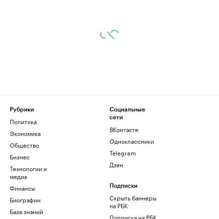
Рубрики
Социальные
сети
Политика
ВКонтакте
Экономика
Одноклассники
Общество
Telegram
Бизнес
Дзен
Технологии и
медиа
Финансы
Подписки
Скрыть баннеры
Биографии
на РБК
База знаний
Подписка на РБК