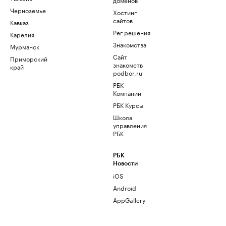
Черноземье
Хостинг
сайтов
Кавказ
Рег.решения
Карелия
Знакомства
Мурманск
Сайт
Приморский
знакомств
край
podbor.ru
РБК
Компании
РБК Курсы
Школа
управления
РБК
РБК
Новости
iOS
Android
AppGallery