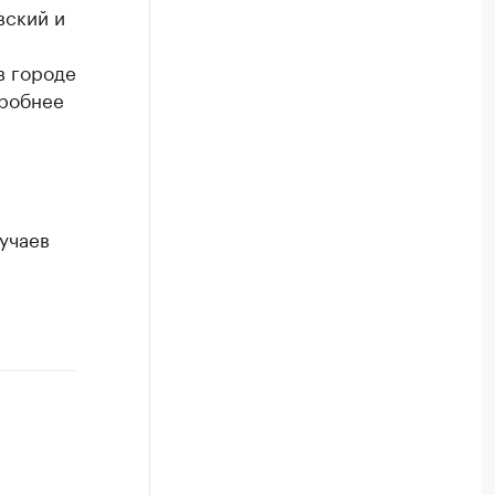
вский и
в городе
дробнее
учаев