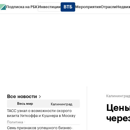
Подписка на РБК
Инвестиции
Мероприятия
Отрасли
Недви
РБК Life
Тренды
Визионеры
Национальные проекты
Город
Стиль
Кр
Спецпроекты СПб
Конференции СПб
Спецпроекты
Проверка конт
Калинингра
Все новости
Калининград
Весь мир
Цены
ТАСС узнал о возможности скорого
визита Уиткоффа и Кушнера в Москву
через
Политика
Семь признаков успешного бизнес-