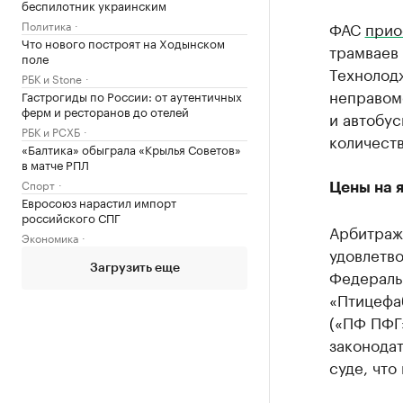
беспилотник украинским
Политика
ФАС
прио
Что нового построят на Ходынском
трамваев 
поле
Технолодж
РБК и Stone
неправом
Гастрогиды по России: от аутентичных
ферм и ресторанов до отелей
и автобус
РБК и РСХБ
количеств
«Балтика» обыграла «Крылья Советов»
в матче РПЛ
Спорт
Цены на 
Евросоюз нарастил импорт
российского СПГ
Арбитраж
Экономика
удовлетв
Загрузить еще
Федераль
«Птицефа
(«ПФ ПФГ
законода
суде, что