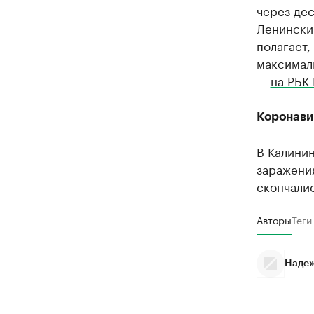
через де
Ленински
полагает,
максимал
—
на РБК
Коронави
В Калини
заражения
скончали
Авторы
Теги
Надеж