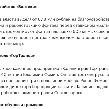
ройство «Балтики»
е власти
выделяют
67,8 млн рублей на благоустройст
ии и реконструкцию фонтана перед стадионом «Балти
и отремонтируют фонтан площадью 605 кв.м., озелен
роят зону перед центральным входом на стадион пло
атный метр.
тель «ГорТранса»
льное казенное предприятие «Калининград-ГорТранс
40-летний Владимир Фомин. Он стал третьим руков
за последние три с половиной месяца. Ранее Фомин
елем директора Корпорации развития Калининградск
 работал в администрации Светлогорска.
автобусов и трамваев