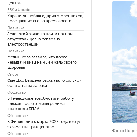
центра
РБК и Upside
Карапетян поблагодарил сторонников,
посещавших его во время ареста
Политика
Зеленский заявил о почти полном
отсутствии целых тепловых
электростанций
Политика
Мельникова заявила, что после
невыдачи визы на ЧЕ ей жаль своего
здоровья
Спорт
Сын Джо Байдена рассказал о сильной
боли отца из-за рака
Общество
В Геленджике возобновили работу
пляжей после отмены режима
опасности БПЛА
Общество
В Финляндии с марта 2027 года введут
экзамен на гражданство
Фото: Наде
Общество