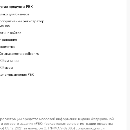
угие продукты РБК
лако для бизнеса
рпоративный регистратор
менов
стинг сайтов
г.решения
акомства
йт знакомств podbor.ru
К Компании
К Курсы
ола управления РБК
регистрации средства массовой информации выдано Федеральной
и сетевого издания «РБК» (свидетельство о регистрации средства
ор) 03.12.2021 за номером ЭЛ №ФС77-82385) сопровождаются