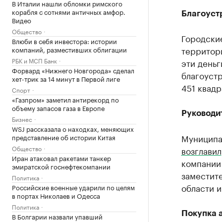
В Италии нашли обломки римского
корабля с сотнями античных амфор.
Благоуст
Видео
Общество
Городски
Влюби в себя инвестора: истории
территор
компаний, разместивших облигации
РБК и МСП Банк
эти деньг
Форвард «Нижнего Новгорода» сделал
благоуст
хет-трик за 14 минут в Первой лиге
451 квадр
Спорт
«Газпром» заметил антирекорд по
объему запасов газа в Европе
Руководи
Бизнес
WSJ рассказала о находках, меняющих
Муниципа
представление об истории Китая
Общество
возглавил
Иран атаковал ракетами танкер
компании 
эмиратской госнефтекомпании
заместит
Политика
области и
Российские военные ударили по целям
в портах Николаев и Одесса
Политика
Покупка 
В Болгарии назвали упавший