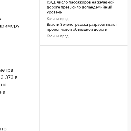
КЖД: число пассажиров на железной
дороге превысило допандемийный
уровень
в
Калининград
Власти Зеленоградска разрабатывают
примеру
проект новой объездной дороги
Калининград
метра
3 373 в
 на
 на
что