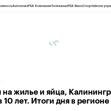
жимость
Autonews
РБК Компании
Телеканал
РБК Вино
Спорт
Школа упра
ипто
РБК Бизнес-среда
Дискуссионный клуб
Исследования
Кредитные 
рагентов
Политика
Экономика
Бизнес
Технологии и медиа
Финансы
Рын
д
 на жилье и яйца, Калининг
 10 лет. Итоги дня в регионе