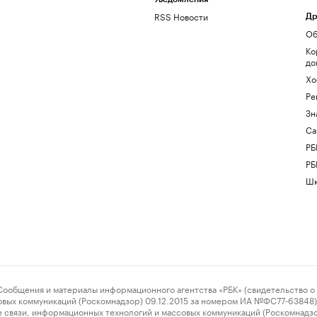
RSS Новости
Др
Об
Ко
до
Хо
Ре
Зн
Са
РБ
РБ
Шк
ения и материалы информационного агентства «РБК» (свидетельство о 
овых коммуникаций (Роскомнадзор) 09.12.2015 за номером ИА №ФС77-63848) 
 связи, информационных технологий и массовых коммуникаций (Роскомнадз