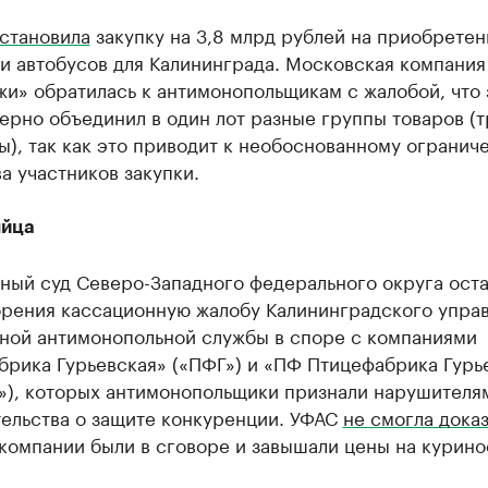
становила
закупку на 3,8 млрд рублей на приобретен
и автобусов для Калининграда. Московская компани
и» обратилась к антимонопольщикам с жалобой, что 
ерно объединил в один лот разные группы товаров (
ы), так как это приводит к необоснованному огранич
а участников закупки.
яйца
ный суд Северо-Западного федерального округа оста
орения кассационную жалобу Калининградского упра
ной антимонопольной службы в споре с компаниями
брика Гурьевская» («ПФГ») и «ПФ Птицефабрика Гурь
»), которых антимонопольщики признали нарушителя
тельства о защите конкуренции. УФАС
не смогла доказ
 компании были в сговоре и завышали цены на курино