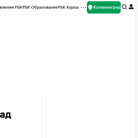
Калининград
вления РБК
РБК Образование
РБК Курсы
рейтинги
Франшизы
Газета
ок наличной валюты
рад