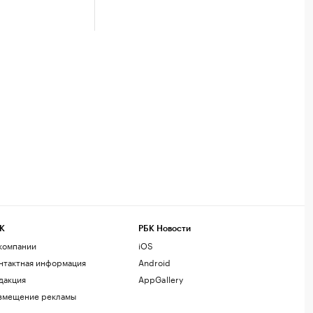
К
РБК Новости
компании
iOS
нтактная информация
Android
дакция
AppGallery
змещение рекламы