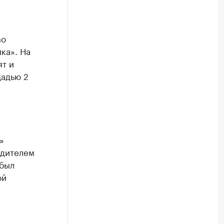
во
ка». На
ят и
щадью 2
»
одителем
 был
ой