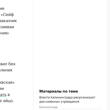
ие
я «Сейф
заказчик
трамваи
ению
вил без
вления
евская»
ми
Материалы по теме
ать
в
Власти Калининграда реорганизуют
е яйцо.
два казенных учреждения
Калининград