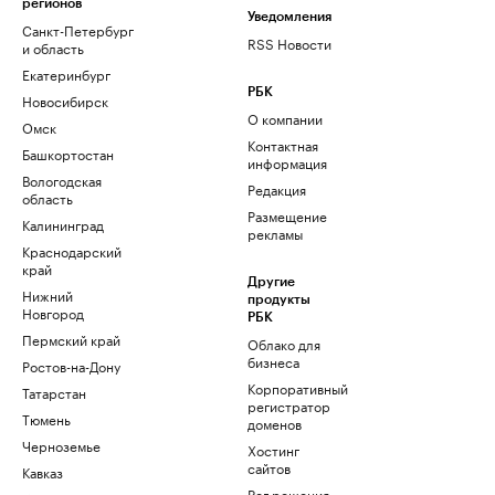
регионов
Уведомления
Санкт-Петербург
RSS Новости
и область
Екатеринбург
РБК
Новосибирск
О компании
Омск
Контактная
Башкортостан
информация
Вологодская
Редакция
область
Размещение
Калининград
рекламы
Краснодарский
край
Другие
Нижний
продукты
Новгород
РБК
Пермский край
Облако для
бизнеса
Ростов-на-Дону
Корпоративный
Татарстан
регистратор
Тюмень
доменов
Черноземье
Хостинг
сайтов
Кавказ
Рег.решения