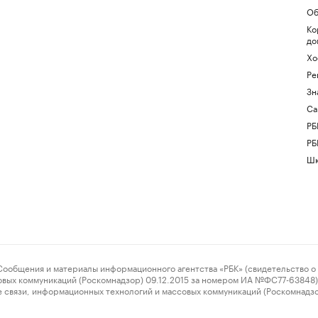
Об
Ко
до
Хо
Ре
Зн
Са
РБ
РБ
Шк
ения и материалы информационного агентства «РБК» (свидетельство о 
овых коммуникаций (Роскомнадзор) 09.12.2015 за номером ИА №ФС77-63848) 
 связи, информационных технологий и массовых коммуникаций (Роскомнадз