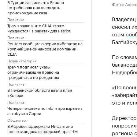
В Турции заявили, что Европа
Фото: Алек
потребовала подтверждать
происхождение газа
Владелец
Политика
сносил их
Трамп заявил, что США «тоже
нуждаются» в ракетах для Patriot
этом
соо
Политика
Балтийску
Reuters сообщил о серии кибератак на
крупнейшие финансовые компании
США
По словам
Новая категория
балансод
Трамп подписал указы,
Нюдюрбег
ограничивающие право на
гражданство по рождению
Политика
«По воен
В Пензенской области ввели план
«забирайт
«Ковер»
это и исп
Политика
Четыре человека погибли при взрыве в
автобусе в Сирии
Директор
Общество
попросила
В Африке поддержали Инфантино
после скандала с продажей прав ЧМ
региона с