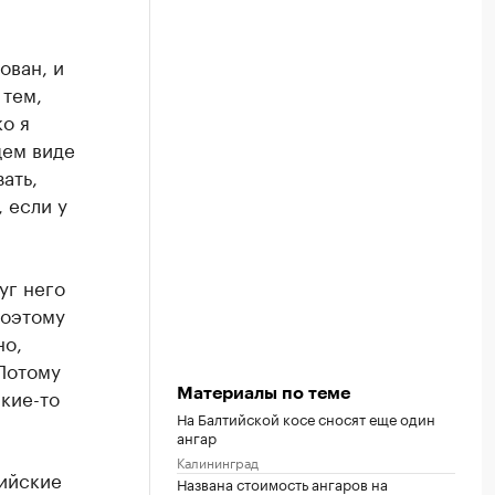
ован, и
 тем,
ко я
щем виде
ать,
, если у
уг него
Поэтому
но,
 Потому
акие-то
Материалы по теме
На Балтийской косе сносят еще один
ангар
Калининград
ийские
Названа стоимость ангаров на