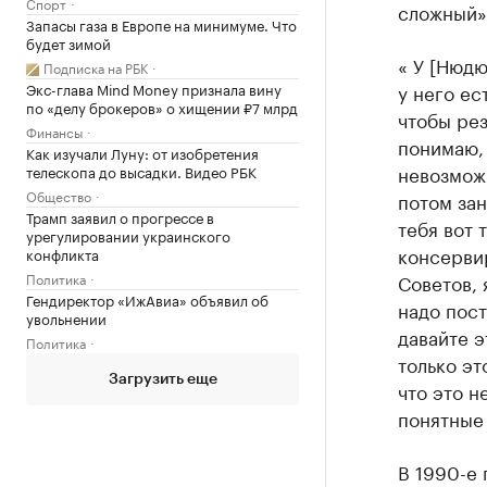
Спорт
сложный»
Запасы газа в Европе на минимуме. Что
будет зимой
« У [Нюдю
Подписка на РБК
у него ес
Экс-глава Mind Money признала вину
по «делу брокеров» о хищении ₽7 млрд
чтобы рез
Финансы
понимаю, 
Как изучали Луну: от изобретения
невозможн
телескопа до высадки. Видео РБК
Общество
потом зан
Трамп заявил о прогрессе в
тебя вот 
урегулировании украинского
консервир
конфликта
Советов, 
Политика
Гендиректор «ИжАвиа» объявил об
надо пост
увольнении
давайте э
Политика
только эт
Загрузить еще
что это н
понятные 
В 1990-е