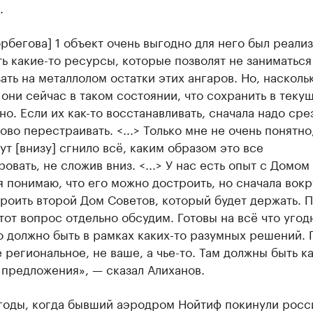
.
рбегова] 1 объект очень выгодно для него был реализ
ть какие-то ресурсы, которые позволят не заниматься
ать на металлолом остатки этих ангаров. Но, насколь
они сейчас в таком состоянии, что сохранить в теку
о. Если их как-то восстанавливать, сначала надо срез
ово перестраивать. <...> Только мне не очень понятно
тут [внизу] сгнило всё, каким образом это все
овать, не сложив вниз. <...> У нас есть опыт с Домом
я понимаю, что его можно достроить, но сначала вокр
роить второй Дом Советов, который будет держать. 
тот вопрос отдельно обсудим. Готовы на всё что угод
о должно быть в рамках каких-то разумных решений.
е региональное, не ваше, а чье-то. Там должны быть к
предложения», — сказал Алиханов.
 годы, когда бывший аэродром Нойтиф покинули росс