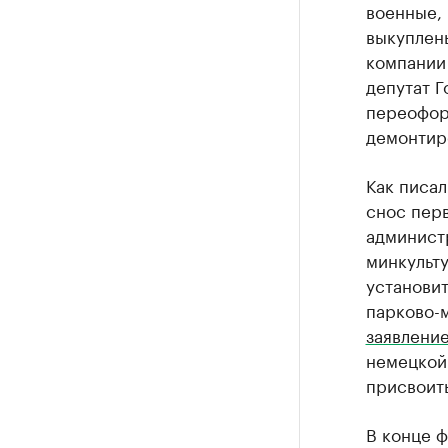
военные, 
выкуплены
компании
депутат 
переоформ
демонтир
Как писал
снос перв
админист
минкульту
установит
парково-
заявлени
немецкой 
присвоить
В конце 