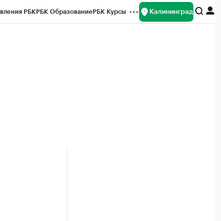
Калининград
вления РБК
РБК Образование
РБК Курсы
рейтинги
Франшизы
Газета
ок наличной валюты