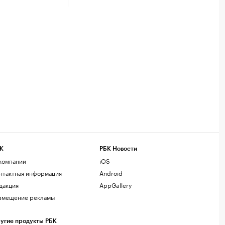
К
РБК Новости
компании
iOS
нтактная информация
Android
дакция
AppGallery
змещение рекламы
угие продукты РБК