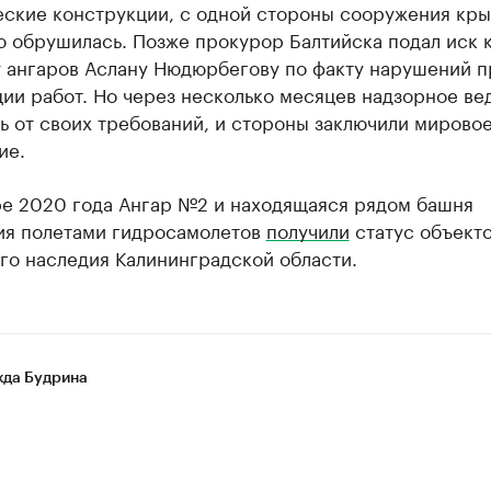
еские конструкции, с одной стороны сооружения кр
ю обрушилась. Позже прокурор Балтийска подал иск 
у ангаров Аслану Нюдюрбегову по факту нарушений п
ии работ. Но через несколько месяцев надзорное ве
ь от своих требований, и стороны заключили мирово
ие.
ре 2020 года Ангар №2 и находящаяся рядом башня
ия полетами гидросамолетов
получили
статус объект
го наследия Калининградской области.
да Будрина