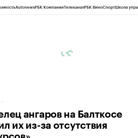
жимость
Autonews
РБК Компании
Телеканал
РБК Вино
Спорт
Школа упра
ипто
РБК Бизнес-среда
Дискуссионный клуб
Исследования
Кредитные 
рагентов
Политика
Экономика
Бизнес
Технологии и медиа
Финансы
Рын
д
елец ангаров на Балткосе
ил их из-за отсутствия
урсов»