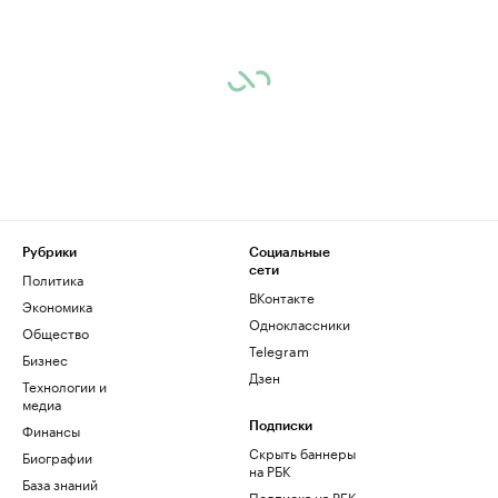
Рубрики
Социальные
сети
Политика
ВКонтакте
Экономика
Одноклассники
Общество
Telegram
Бизнес
Дзен
Технологии и
медиа
Финансы
Подписки
Скрыть баннеры
Биографии
на РБК
База знаний
Подписка на РБК