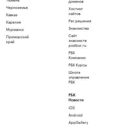
доменов
Черноземье
Хостинг
сайтов
Кавказ
Рег.решения
Карелия
Знакомства
Мурманск
Сайт
Приморский
знакомств
край
podbor.ru
РБК
Компании
РБК Курсы
Школа
управления
РБК
РБК
Новости
iOS
Android
AppGallery