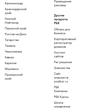
Размещение
Калининград
рекламы
Краснодарский
край
Другие
Нижний
продукты
Новгород
РБК
Пермский край
Облако для
бизнеса
Ростов-на-Дону
Корпоративный
Татарстан
регистратор
Тюмень
доменов
Черноземье
Хостинг
сайтов
Кавказ
Рег.решения
Карелия
Знакомства
Мурманск
Сайт
Приморский
знакомств
край
podbor.ru
РБК
Компании
РБК Курсы
Школа
управления