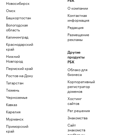
РБК
Новосибирск
О компании
Омск
Контактная
Башкортостан
информация
Вологодская
Редакция
область
Размещение
Калининград
рекламы
Краснодарский
край
Другие
Нижний
продукты
Новгород
РБК
Пермский край
Облако для
бизнеса
Ростов-на-Дону
Корпоративный
Татарстан
регистратор
Тюмень
доменов
Черноземье
Хостинг
сайтов
Кавказ
Рег.решения
Карелия
Знакомства
Мурманск
Сайт
Приморский
знакомств
край
podbor.ru