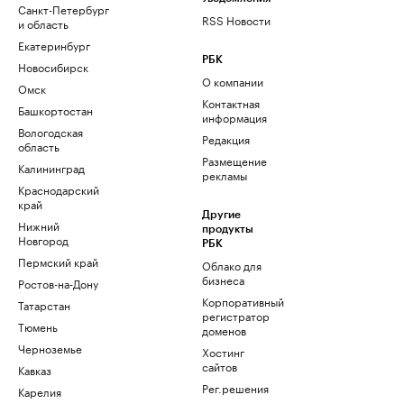
Санкт-Петербург
RSS Новости
и область
Екатеринбург
РБК
Новосибирск
О компании
Омск
Контактная
Башкортостан
информация
Вологодская
Редакция
область
Размещение
Калининград
рекламы
Краснодарский
край
Другие
Нижний
продукты
Новгород
РБК
Пермский край
Облако для
бизнеса
Ростов-на-Дону
Корпоративный
Татарстан
регистратор
Тюмень
доменов
Черноземье
Хостинг
сайтов
Кавказ
Рег.решения
Карелия