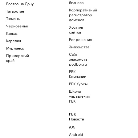
бизнеса
Ростов-на-Дону
Корпоративный
Татарстан
регистратор
Тюмень
доменов
Черноземье
Хостинг
сайтов
Кавказ
Рег.решения
Карелия
Знакомства
Мурманск
Сайт
Приморский
знакомств
край
podbor.ru
РБК
Компании
РБК Курсы
Школа
управления
РБК
РБК
Новости
iOS
Android